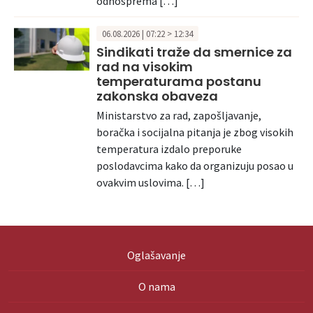
odnosprema […]
06.08.2026 | 07:22 > 12:34
Sindikati traže da smernice za
rad na visokim
temperaturama postanu
zakonska obaveza
Ministarstvo za rad, zapošljavanje,
boračka i socijalna pitanja je zbog visokih
temperatura izdalo preporuke
poslodavcima kako da organizuju posao u
ovakvim uslovima. […]
Oglašavanje
O nama