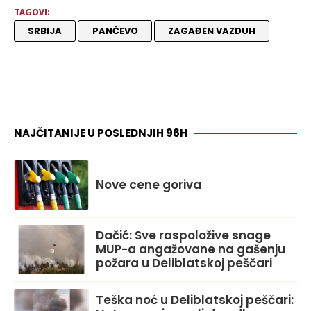
TAGOVI:
SRBIJA
PANČEVO
ZAGAĐEN VAZDUH
NAJČITANIJE U POSLEDNJIH 96H
Nove cene goriva
Dačić: Sve raspoložive snage
MUP-a angažovane na gašenju
požara u Deliblatskoj peščari
Teška noć u Deliblatskoj peščari: