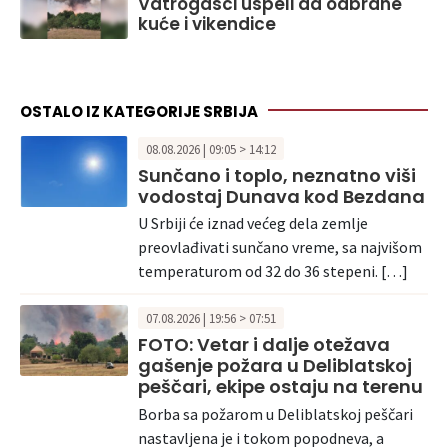
Vatrogasci uspeli da odbrane
kuće i vikendice
OSTALO IZ KATEGORIJE SRBIJA
08.08.2026 | 09:05 > 14:12
Sunčano i toplo, neznatno viši
vodostaj Dunava kod Bezdana
U Srbiji će iznad većeg dela zemlje
preovlađivati sunčano vreme, sa najvišom
temperaturom od 32 do 36 stepeni. […]
07.08.2026 | 19:56 > 07:51
FOTO: Vetar i dalje otežava
gašenje požara u Deliblatskoj
peščari, ekipe ostaju na terenu
Borba sa požarom u Deliblatskoj peščari
nastavljena je i tokom popodneva, a