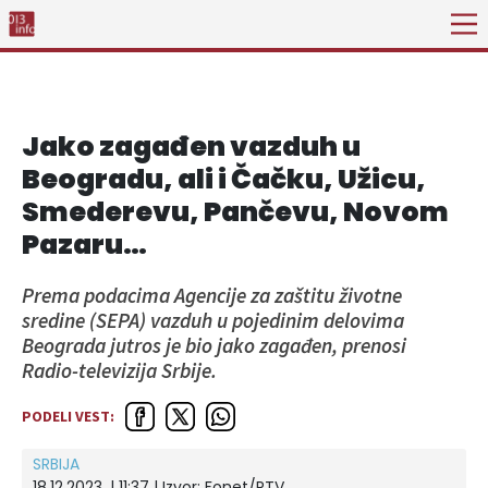
Jako zagađen vazduh u
Beogradu, ali i Čačku, Užicu,
Smederevu, Pančevu, Novom
Pazaru…
Prema podacima Agencije za zaštitu životne
sredine (SEPA) vazduh u pojedinim delovima
Beograda jutros je bio jako zagađen, prenosi
Radio-televizija Srbije.
PODELI VEST:
SRBIJA
18.12.2023. | 11:37
| Izvor:
Fonet/RTV