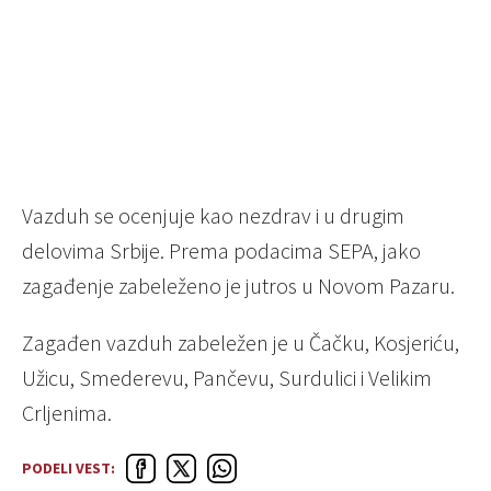
Vazduh se ocenjuje kao nezdrav i u drugim
delovima Srbije. Prema podacima SEPA, jako
zagađenje zabeleženo je jutros u Novom Pazaru.
Zagađen vazduh zabeležen je u Čačku, Kosjeriću,
Užicu, Smederevu, Pančevu, Surdulici i Velikim
Crljenima.
PODELI VEST: