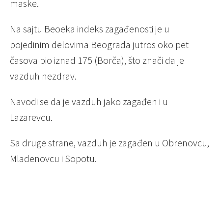
maske.
Na sajtu Beoeka indeks zagađenosti je u
pojedinim delovima Beograda jutros oko pet
časova bio iznad 175 (Borča), što znači da je
vazduh nezdrav.
Navodi se da je vazduh jako zagađen i u
Lazarevcu.
Sa druge strane, vazduh je zagađen u Obrenovcu,
Mladenovcu i Sopotu.