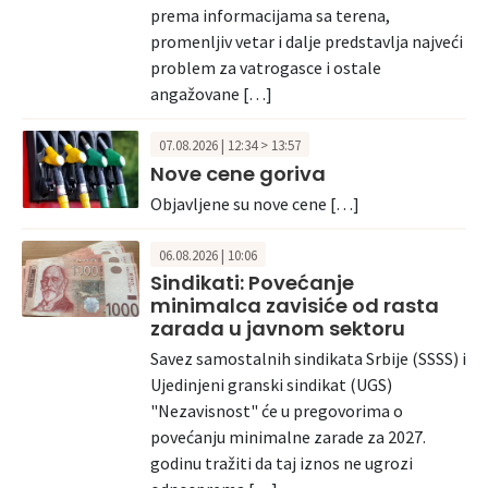
prema informacijama sa terena,
promenljiv vetar i dalje predstavlja najveći
problem za vatrogasce i ostale
angažovane […]
07.08.2026 | 12:34 > 13:57
Nove cene goriva
Objavljene su nove cene […]
06.08.2026 | 10:06
Sindikati: Povećanje
minimalca zavisiće od rasta
zarada u javnom sektoru
Savez samostalnih sindikata Srbije (SSSS) i
Ujedinjeni granski sindikat (UGS)
"Nezavisnost" će u pregovorima o
povećanju minimalne zarade za 2027.
godinu tražiti da taj iznos ne ugrozi