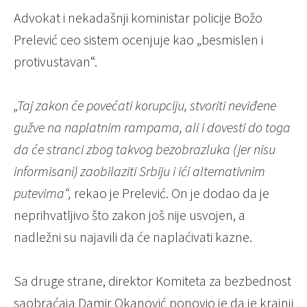
Advokat i nekadašnji koministar policije Božo
Prelević ceo sistem ocenjuje kao „besmislen i
protivustavan“.
„Taj zakon će povećati korupciju, stvoriti neviđene
gužve na naplatnim rampama, ali i dovesti do toga
da će stranci zbog takvog bezobrazluka (jer nisu
informisani) zaobilaziti Srbiju i ići alternativnim
putevima“,
rekao je Prelević. On je dodao da je
neprihvatljivo što zakon još nije usvojen, a
nadležni su najavili da će naplaćivati kazne.
Sa druge strane, direktor Komiteta za bezbednost
saobraćaja Damir Okanović ponovio je da je krajnji