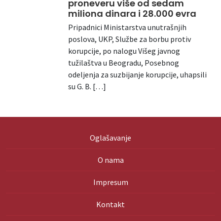
proneveru više od sedam
miliona dinara i 28.000 evra
Pripadnici Ministarstva unutrašnjih
poslova, UKP, Službe za borbu protiv
korupcije, po nalogu Višeg javnog
tužilaštva u Beogradu, Posebnog
odeljenja za suzbijanje korupcije, uhapsili
su G. B. […]
Oglašavanje
O nama
Impresum
Kontakt