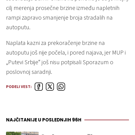
cilj merenja prosečne brzine između napletnih
rampi zapravo smanjenje broja stradalih na
autoputu.
Naplata kazni za prekoračenje brzine na
autoputu još nije počela, i pored najava, jer MUP i
„Putevi Srbije“ još nisu potpisali Sporazum o
poslovnoj saradnji.
PODELI VEST:
NAJČITANIJE U POSLEDNJIH 96H