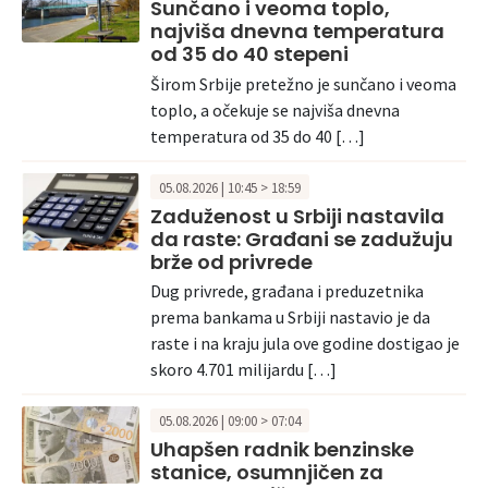
Sunčano i veoma toplo,
najviša dnevna temperatura
od 35 do 40 stepeni
Širom Srbije pretežno je sunčano i veoma
toplo, a očekuje se najviša dnevna
temperatura od 35 do 40 […]
05.08.2026 | 10:45 > 18:59
Zaduženost u Srbiji nastavila
da raste: Građani se zadužuju
brže od privrede
Dug privrede, građana i preduzetnika
prema bankama u Srbiji nastavio je da
raste i na kraju jula ove godine dostigao je
skoro 4.701 milijardu […]
05.08.2026 | 09:00 > 07:04
Uhapšen radnik benzinske
stanice, osumnjičen za