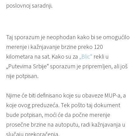
poslovnoj saradnji.
Taj sporazum je neophodan kako bi se omogućilo
merenje i kažnjavanje brzine preko 120
kilometara na sat. Kako su za
„Blic“
rekli u
„Putevima Srbije“ sporazum je pripremljen, ali još
nije potpisan.
Njime će biti definisano koje su obaveze MUP-a, a
koje ovog preduzeća. Tek pošto taj dokument
bude potpisan, moći će da počne merenje
prosečne brzine na autoputu, radi kažnjavanja u
slučaju prekoračenja.