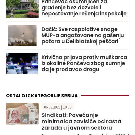
Pančevac osumnjičen za
građenje bez dozvole i
nepoštovanje rešenja inspekcije
Dačić: Sve raspoložive snage
MUP-a angažovane na gašenju
požara u Deliblatskoj peščari
Krivična prijava protiv muškarca
iz okoline Pančeva zbog sumnje
da je prodavao drogu
OSTALO IZ KATEGORIJE SRBIJA
06.08.2026 | 10:06
Sindikati: Povećanje
minimalca zavisiće od rasta
zarada u javnom sektoru