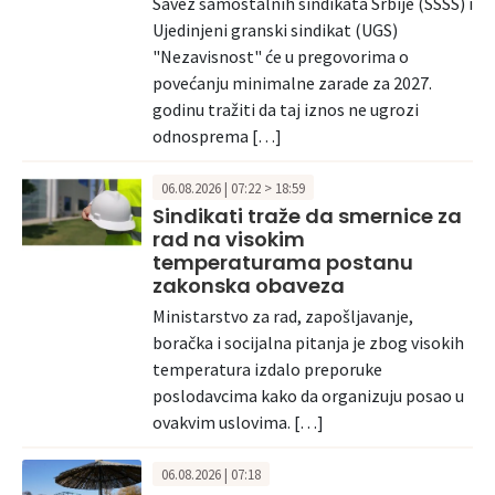
Savez samostalnih sindikata Srbije (SSSS) i
Ujedinjeni granski sindikat (UGS)
"Nezavisnost" će u pregovorima o
povećanju minimalne zarade za 2027.
godinu tražiti da taj iznos ne ugrozi
odnosprema […]
06.08.2026 | 07:22 > 18:59
Sindikati traže da smernice za
rad na visokim
temperaturama postanu
zakonska obaveza
Ministarstvo za rad, zapošljavanje,
boračka i socijalna pitanja je zbog visokih
temperatura izdalo preporuke
poslodavcima kako da organizuju posao u
ovakvim uslovima. […]
06.08.2026 | 07:18