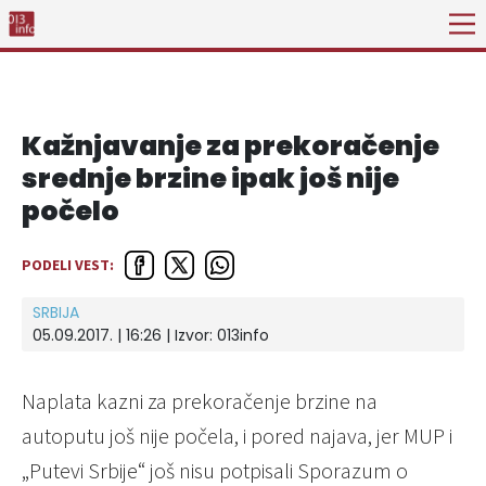
Kažnjavanje za prekoračenje
srednje brzine ipak još nije
počelo
PODELI VEST:
SRBIJA
05.09.2017. | 16:26 | Izvor:
013info
Naplata kazni za prekoračenje brzine na
autoputu još nije počela, i pored najava, jer MUP i
„Putevi Srbije“ još nisu potpisali Sporazum o