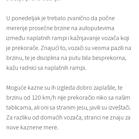
U ponedeljak je trebalo zvanično da počne
merenje prosečne brzine na autoputevima
između naplatnih rampi i kažnjavanje vozača koji
je prekorače. Znajući to, vozači su veoma pazili na
brzinu, te je disciplina na putu bila besprekorna,
kažu radnici sa naplatnih rampi.
Moguće kazne su ih izgleda dobro zaplašile, te
brzinu od 120 km/h nije prekoračio niko sa našim
tablicama, ali oni sa stranim jesu, javili su izveštači.
Za razliku od domaćih vozača, stranci ne znaju za
nove kaznene mere.