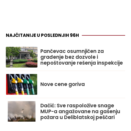
NAJČITANIJE U POSLEDNJIH 96H
Pančevac osumnjičen za
građenje bez dozvole i
nepoštovanje rešenja inspekcije
Nove cene goriva
Dačić: Sve raspoložive snage
MUP-a angažovane na gašenju
požara u Deliblatskoj peščari