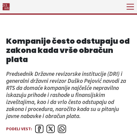
Kompanije često odstupaju od
zakona kada vrše obračun
plata
Predsednik Državne revizorske institucije (DRI) i
generalni državni revizor Duško Pejović navodi za
RTS da domaće kompanije najčešće nepravilno
iskazuju prihode i rashode u finansijskim
izveštajima, kao i da vrlo često odstupaju od
zakona i procedura, naročito kada su u pitanju
javne nabavke i obračun plata.
PODELI VEST: