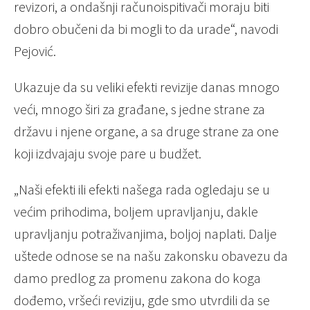
revizori, a ondašnji računoispitivači moraju biti
dobro obučeni da bi mogli to da urade“, navodi
Pejović.
Ukazuje da su veliki efekti revizije danas mnogo
veći, mnogo širi za građane, s jedne strane za
državu i njene organe, a sa druge strane za one
koji izdvajaju svoje pare u budžet.
„Naši efekti ili efekti našega rada ogledaju se u
većim prihodima, boljem upravljanju, dakle
upravljanju potraživanjima, boljoj naplati. Dalje
uštede odnose se na našu zakonsku obavezu da
damo predlog za promenu zakona do koga
dođemo, vršeći reviziju, gde smo utvrdili da se