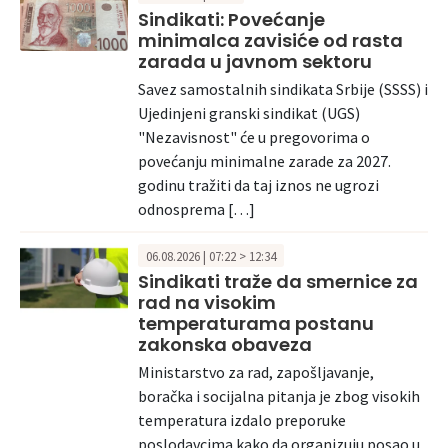
Sindikati: Povećanje
minimalca zavisiće od rasta
zarada u javnom sektoru
Savez samostalnih sindikata Srbije (SSSS) i
Ujedinjeni granski sindikat (UGS)
"Nezavisnost" će u pregovorima o
povećanju minimalne zarade za 2027.
godinu tražiti da taj iznos ne ugrozi
odnosprema […]
06.08.2026 | 07:22 > 12:34
Sindikati traže da smernice za
rad na visokim
temperaturama postanu
zakonska obaveza
Ministarstvo za rad, zapošljavanje,
boračka i socijalna pitanja je zbog visokih
temperatura izdalo preporuke
poslodavcima kako da organizuju posao u