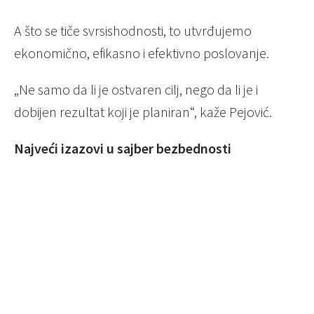
A što se tiče svrsishodnosti, to utvrđujemo
ekonomično, efikasno i efektivno poslovanje.
„Ne samo da li je ostvaren cilj, nego da li je i
dobijen rezultat koji je planiran“, kaže Pejović.
Najveći izazovi u sajber bezbednosti