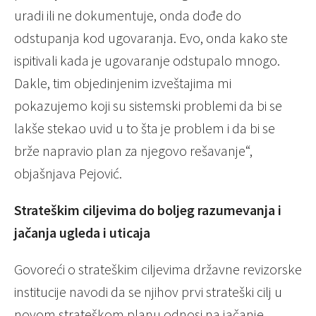
uradi ili ne dokumentuje, onda dođe do
odstupanja kod ugovaranja. Evo, onda kako ste
ispitivali kada je ugovaranje odstupalo mnogo.
Dakle, tim objedinjenim izveštajima mi
pokazujemo koji su sistemski problemi da bi se
lakše stekao uvid u to šta je problem i da bi se
brže napravio plan za njegovo rešavanje“,
objašnjava Pejović.
Strateškim ciljevima do boljeg razumevanja i
jačanja ugleda i uticaja
Govoreći o strateškim ciljevima državne revizorske
institucije navodi da se njihov prvi strateški cilj u
novom strateškom planu odnosi na jačanje