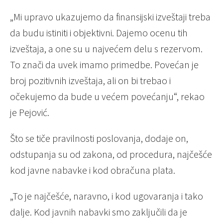
„Mi upravo ukazujemo da finansijski izveštaji treba
da budu istiniti i objektivni. Dajemo ocenu tih
izveštaja, a one su u najvećem delu s rezervom.
To znači da uvek imamo primedbe. Povećan je
broj pozitivnih izveštaja, ali on bi trebao i
očekujemo da bude u većem povećanju“, rekao
je Pejović.
Što se tiče pravilnosti poslovanja, dodaje on,
odstupanja su od zakona, od procedura, najčešće
kod javne nabavke i kod obračuna plata.
„To je najčešće, naravno, i kod ugovaranja i tako
dalje. Kod javnih nabavki smo zaključili da je