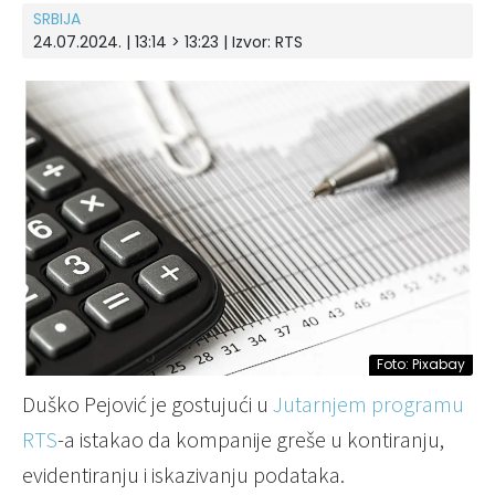
SRBIJA
24.07.2024. | 13:14 > 13:23
| Izvor:
RTS
Foto: Pixabay
Duško Pejović je gostujući u
Jutarnjem programu
RTS
-a istakao da kompanije greše u kontiranju,
evidentiranju i iskazivanju podataka.