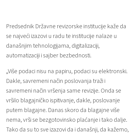
Predsednik Državne revizorske institucije kaže da
se najveći izazovi u radu te institucije nalaze u
današnjim tehnologijama, digitalizaciji,
automatizaciji i sajber bezbednosti.
„Više podaci nisu na papiru, podaci su elektronski.
Dakle, savremeni način poslovanja traži i
savremeni način vršenja same revizije. Onda se
vršilo blagajničko ispitivanje, dakle, poslovanje
putem blagajne. Danas skoro da blagajne više
nema, vrši se bezgotovinsko plaćanje i tako dalje.
Tako da su to sve izazovi da i današnji, da kažemo,