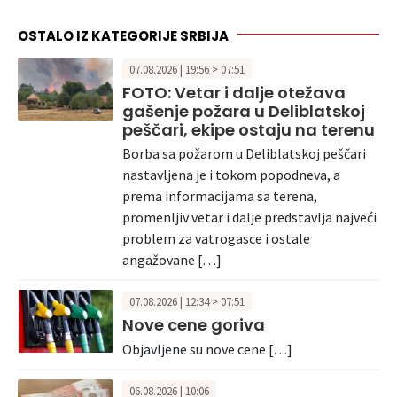
OSTALO IZ KATEGORIJE SRBIJA
07.08.2026 | 19:56 > 07:51
FOTO: Vetar i dalje otežava
gašenje požara u Deliblatskoj
peščari, ekipe ostaju na terenu
Borba sa požarom u Deliblatskoj peščari
nastavljena je i tokom popodneva, a
prema informacijama sa terena,
promenljiv vetar i dalje predstavlja najveći
problem za vatrogasce i ostale
angažovane […]
07.08.2026 | 12:34 > 07:51
Nove cene goriva
Objavljene su nove cene […]
06.08.2026 | 10:06