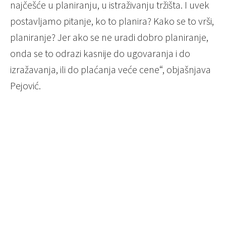
najčešće u planiranju, u istraživanju tržišta. I uvek
postavljamo pitanje, ko to planira? Kako se to vrši,
planiranje? Jer ako se ne uradi dobro planiranje,
onda se to odrazi kasnije do ugovaranja i do
izražavanja, ili do plaćanja veće cene“, objašnjava
Pejović.