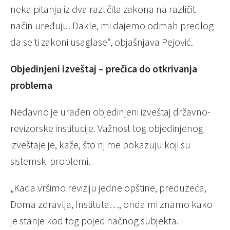
neka pitanja iz dva različita zakona na različit
način uređuju. Dakle, mi dajemo odmah predlog
da se ti zakoni usaglase“, objašnjava Pejović.
Objedinjeni izveštaj – prečica do otkrivanja
problema
Nedavno je urađen objedinjeni izveštaj državno-
revizorske institucije. Važnost tog objedinjenog
izveštaje je, kaže, što njime pokazuju koji su
sistemski problemi.
„Kada vršimo reviziju jedne opštine, preduzeća,
Doma zdravlja, Instituta…, onda mi znamo kako
je stanje kod tog pojedinačnog subjekta. I