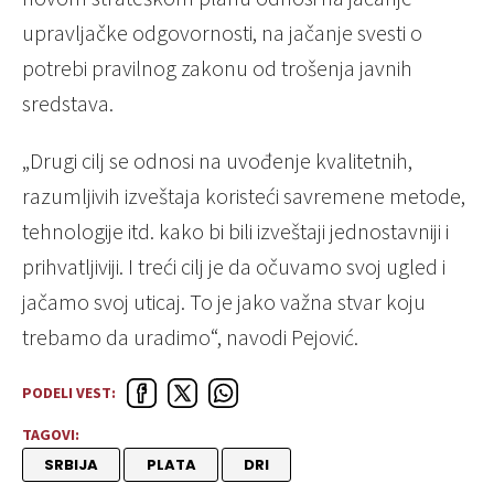
upravljačke odgovornosti, na jačanje svesti o
potrebi pravilnog zakonu od trošenja javnih
sredstava.
„Drugi cilj se odnosi na uvođenje kvalitetnih,
razumljivih izveštaja koristeći savremene metode,
tehnologije itd. kako bi bili izveštaji jednostavniji i
prihvatljiviji. I treći cilj je da očuvamo svoj ugled i
jačamo svoj uticaj. To je jako važna stvar koju
trebamo da uradimo“, navodi Pejović.
PODELI VEST:
TAGOVI:
SRBIJA
PLATA
DRI