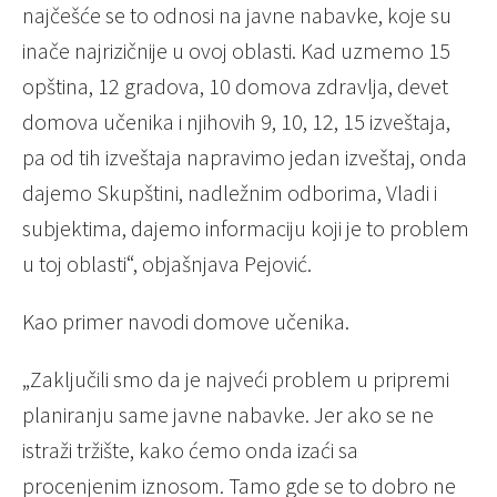
najčešće se to odnosi na javne nabavke, koje su
inače najrizičnije u ovoj oblasti. Kad uzmemo 15
opština, 12 gradova, 10 domova zdravlja, devet
domova učenika i njihovih 9, 10, 12, 15 izveštaja,
pa od tih izveštaja napravimo jedan izveštaj, onda
dajemo Skupštini, nadležnim odborima, Vladi i
subjektima, dajemo informaciju koji je to problem
u toj oblasti“, objašnjava Pejović.
Kao primer navodi domove učenika.
„Zaključili smo da je najveći problem u pripremi
planiranju same javne nabavke. Jer ako se ne
istraži tržište, kako ćemo onda izaći sa
procenjenim iznosom. Tamo gde se to dobro ne