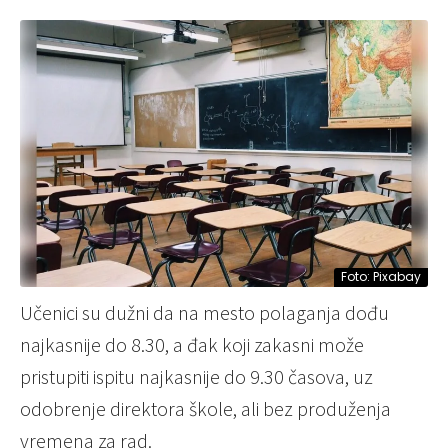
Foto: Pixabay
Učenici su dužni da na mesto polaganja dođu
najkasnije do 8.30, a đak koji zakasni može
pristupiti ispitu najkasnije do 9.30 časova, uz
odobrenje direktora škole, ali bez produženja
vremena za rad.