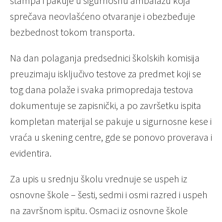
štampa i pakuje u sigurnosnu ambalažu koja
sprečava neovlašćeno otvaranje i obezbeđuje
bezbednost tokom transporta.
Na dan polaganja predsednici školskih komisija
preuzimaju isključivo testove za predmet koji se
tog dana polaže i svaka primopredaja testova
dokumentuje se zapisnički, a po završetku ispita
kompletan materijal se pakuje u sigurnosne kese i
vraća u skening centre, gde se ponovo proverava i
evidentira.
Za upis u srednju školu vrednuje se uspeh iz
osnovne škole – šesti, sedmi i osmi razred i uspeh
na završnom ispitu. Osmaci iz osnovne škole