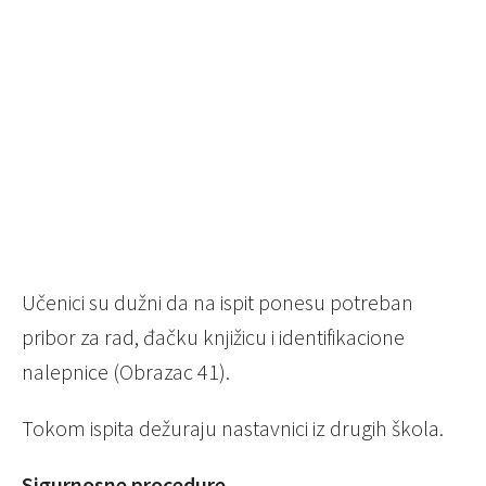
Učenici su dužni da na ispit ponesu potreban
pribor za rad, đačku knjižicu i identifikacione
nalepnice (Obrazac 41).
Tokom ispita dežuraju nastavnici iz drugih škola.
Sigurnosne procedure