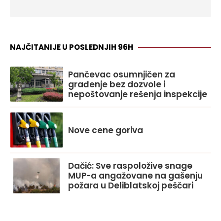
NAJČITANIJE U POSLEDNJIH 96H
Pančevac osumnjičen za
građenje bez dozvole i
nepoštovanje rešenja inspekcije
Nove cene goriva
Dačić: Sve raspoložive snage
MUP-a angažovane na gašenju
požara u Deliblatskoj peščari