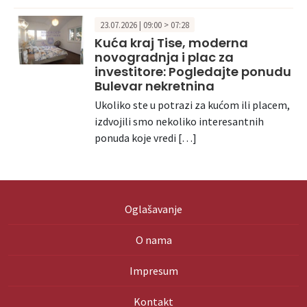
23.07.2026 | 09:00 > 07:28
Kuća kraj Tise, moderna
novogradnja i plac za
investitore: Pogledajte ponudu
Bulevar nekretnina
Ukoliko ste u potrazi za kućom ili placem,
izdvojili smo nekoliko interesantnih
ponuda koje vredi […]
Oglašavanje
O nama
Impresum
Kontakt