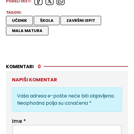
PODELI VEST:
TAGOVI:
UČENIK
ŠKOLA
ZAVRŠNI ISPIT
MALA MATURA
KOMENTARI
0
NAPIŠI KOMENTAR
Vaša adresa e-pošte neće biti objavljena.
Neophodna polja su označena
*
Ime
*