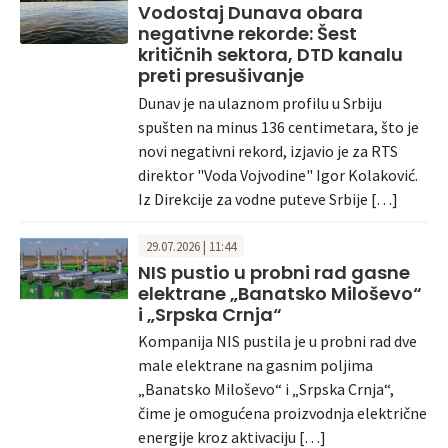
Vodostaj Dunava obara
negativne rekorde: Šest
kritičnih sektora, DTD kanalu
preti presušivanje
Dunav je na ulaznom profilu u Srbiju
spušten na minus 136 centimetara, što je
novi negativni rekord, izjavio je za RTS
direktor "Voda Vojvodine" Igor Kolaković.
Iz Direkcije za vodne puteve Srbije […]
29.07.2026 | 11:44
NIS pustio u probni rad gasne
elektrane „Banatsko Miloševo“
i „Srpska Crnja“
Kompanija NIS pustila je u probni rad dve
male elektrane na gasnim poljima
„Banatsko Miloševo“ i „Srpska Crnja“,
čime je omogućena proizvodnja električne
energije kroz aktivaciju […]