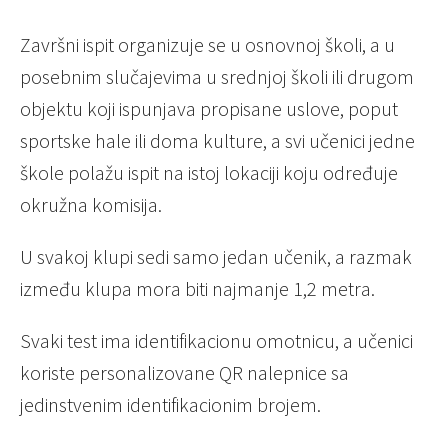
Završni ispit organizuje se u osnovnoj školi, a u
posebnim slučajevima u srednjoj školi ili drugom
objektu koji ispunjava propisane uslove, poput
sportske hale ili doma kulture, a svi učenici jedne
škole polažu ispit na istoj lokaciji koju određuje
okružna komisija.
U svakoj klupi sedi samo jedan učenik, a razmak
između klupa mora biti najmanje 1,2 metra.
Svaki test ima identifikacionu omotnicu, a učenici
koriste personalizovane QR nalepnice sa
jedinstvenim identifikacionim brojem.