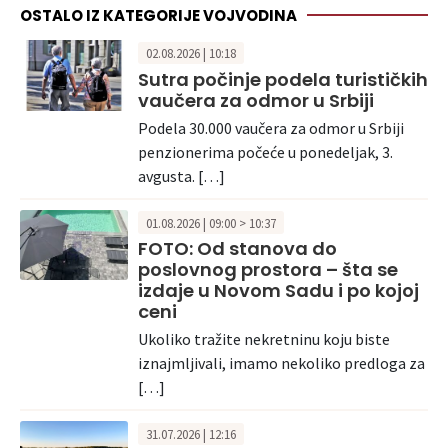
OSTALO IZ KATEGORIJE VOJVODINA
02.08.2026 | 10:18
Sutra počinje podela turističkih
vaučera za odmor u Srbiji
Podela 30.000 vaučera za odmor u Srbiji
penzionerima počeće u ponedeljak, 3.
avgusta. […]
01.08.2026 | 09:00 > 10:37
FOTO: Od stanova do
poslovnog prostora – šta se
izdaje u Novom Sadu i po kojoj
ceni
Ukoliko tražite nekretninu koju biste
iznajmljivali, imamo nekoliko predloga za
[…]
31.07.2026 | 12:16