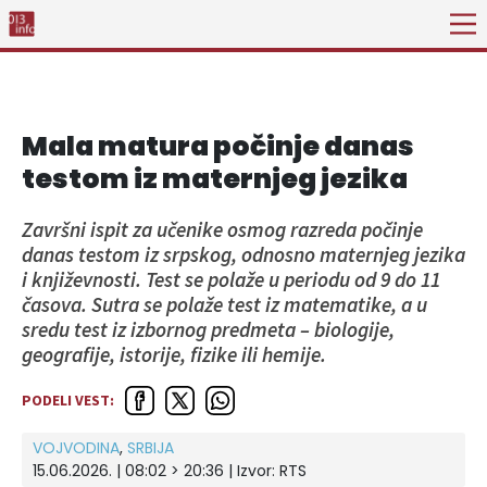
Mala matura počinje danas
testom iz maternjeg jezika
Završni ispit za učenike osmog razreda počinje
danas testom iz srpskog, odnosno maternjeg jezika
i književnosti. Test se polaže u periodu od 9 do 11
časova. Sutra se polaže test iz matematike, a u
sredu test iz izbornog predmeta – biologije,
geografije, istorije, fizike ili hemije.
PODELI VEST:
VOJVODINA
,
SRBIJA
15.06.2026. | 08:02 > 20:36
| Izvor:
RTS