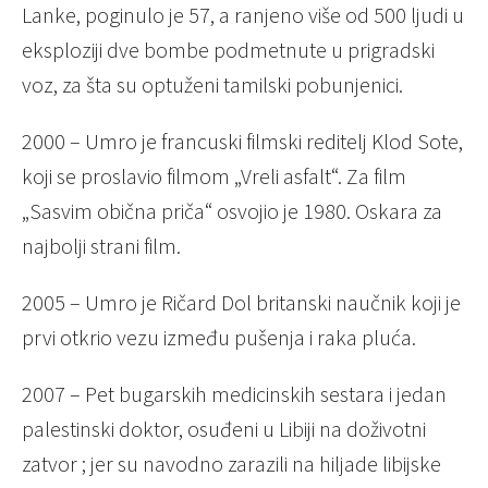
Lanke, poginulo je 57, a ranjeno više od 500 ljudi u
eksploziji dve bombe podmetnute u prigradski
voz, za šta su optuženi tamilski pobunjenici.
2000 – Umro je francuski filmski reditelj Klod Sote,
koji se proslavio filmom „Vreli asfalt“. Za film
„Sasvim obična priča“ osvojio je 1980. Oskara za
najbolji strani film.
2005 – Umro je Ričard Dol britanski naučnik koji je
prvi otkrio vezu između pušenja i raka pluća.
2007 – Pet bugarskih medicinskih sestara i jedan
palestinski doktor, osuđeni u Libiji na doživotni
zatvor ; jer su navodno zarazili na hiljade libijske