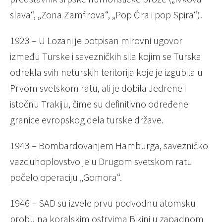
slava“, „Zona Zamfirova“, „Pop Ćira i pop Spira“).
1923 – U Lozani je potpisan mirovni ugovor
između Turske i savezničkih sila kojim se Turska
odrekla svih neturskih teritorija koje je izgubila u
Prvom svetskom ratu, ali je dobila Jedrene i
istočnu Trakiju, čime su definitivno određene
granice evropskog dela turske države.
1943 – Bombardovanjem Hamburga, savezničko
vazduhoplovstvo je u Drugom svetskom ratu
počelo operaciju „Gomora“.
1946 – SAD su izvele prvu podvodnu atomsku
probu na koralskim ostrvima Bikini u zapadnom