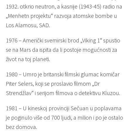
1932. otkrio neutron, a kasnije (1943-45) radio na
„Menhetn projektu“ razvoja atomske bombe u
Los Alamosu, SAD.
1976 – Američki svemirski brod „Viking 1“ spustio
se na Mars da ispita da li postoje mogućnosti za
život na toj planeti.
1980 – Umro je britanski filmski glumac komičar
Piter Selers, koji se proslavio filmom „Dr
Strendžlav“ i serijom filmova o detektivu Kluzou.
1981 – U kineskoj provinciji Sečuan u poplavama
je poginulo više od 700 ljudi, a milion i po je ostalo
bez domova.