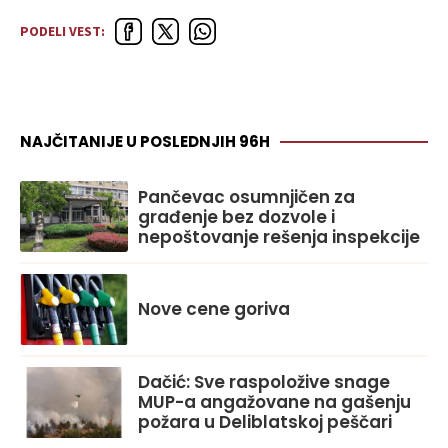
PODELI VEST:
NAJČITANIJE U POSLEDNJIH 96H
Pančevac osumnjičen za
građenje bez dozvole i
nepoštovanje rešenja inspekcije
Nove cene goriva
Dačić: Sve raspoložive snage
MUP-a angažovane na gašenju
požara u Deliblatskoj peščari