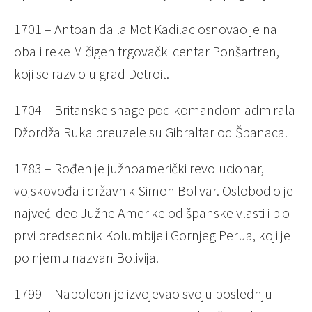
1701 – Antoan da la Mot Kadilac osnovao je na
obali reke Mičigen trgovački centar Ponšartren,
koji se razvio u grad Detroit.
1704 – Britanske snage pod komandom admirala
Džordža Ruka preuzele su Gibraltar od Španaca.
1783 – Rođen je južnoamerički revolucionar,
vojskovođa i državnik Simon Bolivar. Oslobodio je
najveći deo Južne Amerike od španske vlasti i bio
prvi predsednik Kolumbije i Gornjeg Perua, koji je
po njemu nazvan Bolivija.
1799 – Napoleon je izvojevao svoju poslednju