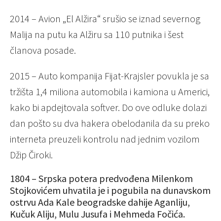
2014 – Avion „El Alžira“ srušio se iznad severnog
Malija na putu ka Alžiru sa 110 putnika i šest
članova posade.
2015 – Auto kompanija Fijat-Krajsler povukla je sa
tržišta 1,4 miliona automobila i kamiona u Americi,
kako bi apdejtovala softver. Do ove odluke dolazi
dan pošto su dva hakera obelodanila da su preko
interneta preuzeli kontrolu nad jednim vozilom
Džip Čiroki.
1804 – Srpska potera predvođena Milenkom
Stojkovićem uhvatila je i pogubila na dunavskom
ostrvu Ada Kale beogradske dahije Aganliju,
Kučuk Aliju, Mulu Jusufa i Mehmeda Fočića.