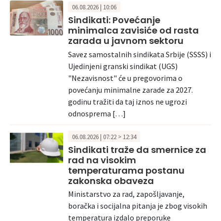
06.08.2026 | 10:06
Sindikati: Povećanje
minimalca zavisiće od rasta
zarada u javnom sektoru
Savez samostalnih sindikata Srbije (SSSS) i
Ujedinjeni granski sindikat (UGS)
"Nezavisnost" će u pregovorima o
povećanju minimalne zarade za 2027.
godinu tražiti da taj iznos ne ugrozi
odnosprema […]
06.08.2026 | 07:22 > 12:34
Sindikati traže da smernice za
rad na visokim
temperaturama postanu
zakonska obaveza
Ministarstvo za rad, zapošljavanje,
boračka i socijalna pitanja je zbog visokih
temperatura izdalo preporuke