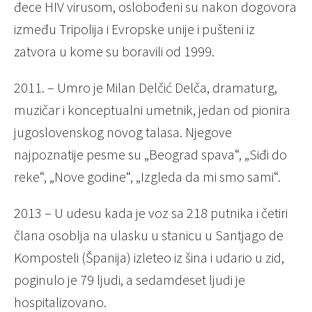
đece HIV virusom, oslobođeni su nakon dogovora
između Tripolija i Evropske unije i pušteni iz
zatvora u kome su boravili od 1999.
2011. – Umro je Milan Delčić Delča, dramaturg,
muzičar i konceptualni umetnik, jedan od pionira
jugoslovenskog novog talasa. Njegove
najpoznatije pesme su „Beograd spava“, „Siđi do
reke“, „Nove godine“, „Izgleda da mi smo sami“.
2013 – U udesu kada je voz sa 218 putnika i četiri
člana osoblja na ulasku u stanicu u Santjago de
Komposteli (Španija) izleteo iz šina i udario u zid,
poginulo je 79 ljudi, a sedamdeset ljudi je
hospitalizovano.