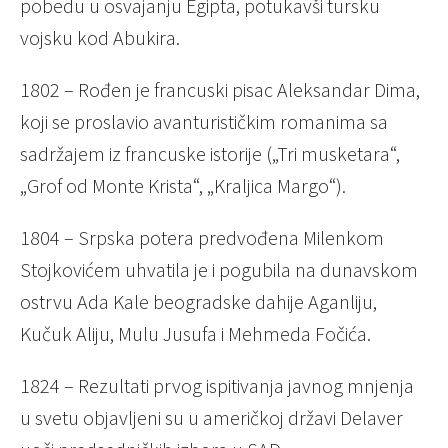
pobedu u osvajanju Egipta, potukavši tursku
vojsku kod Abukira.
1802 – Rođen je francuski pisac Aleksandar Dima,
koji se proslavio avanturističkim romanima sa
sadržajem iz francuske istorije („Tri musketara“,
„Grof od Monte Krista“, „Kraljica Margo“).
1804 – Srpska potera predvođena Milenkom
Stojkovićem uhvatila je i pogubila na dunavskom
ostrvu Ada Kale beogradske dahije Aganliju,
Kučuk Aliju, Mulu Jusufa i Mehmeda Fočića.
1824 – Rezultati prvog ispitivanja javnog mnjenja
u svetu objavljeni su u američkoj državi Delaver