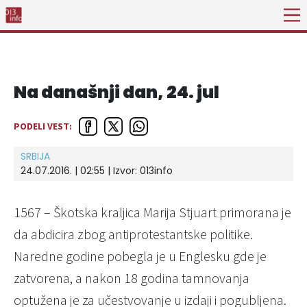
Na današnji dan, 24. jul
PODELI VEST:
SRBIJA
24.07.2016. | 02:55 | Izvor:
013info
1567 – Škotska kraljica Marija Stjuart primorana je
da abdicira zbog antiprotestantske politike.
Naredne godine pobegla je u Englesku gde je
zatvorena, a nakon 18 godina tamnovanja
optužena je za učestvovanje u izdaji i pogubljena.