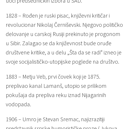
uoči predsedničkih izbora u SAD.
1828 – Rođen je ruski pisac, književni kritičar i
revolucionar Nikolaj Černiševski. Njegovo političko
delovanje u carskoj Rusiji prekinuto je progonom
u Sibir. Zalagao se da književnost bude oruđe
društvene kritike, a u delu „Šta da se radi“ izneo je
svoje socijalističko-utopijske poglede na društvo.
1883 – Metju Veb, prvi čovek koji je 1875.
preplivao kanal Lamanš, utopio se prilikom
pokušaja da prepliva reku iznad Nijagarinih
vodopada.
1906 – Umro je Stevan Sremac, najizrazitiji
predstavnik srpske humorističke proze („Ivkova