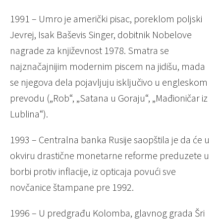
1991 – Umro je američki pisac, poreklom poljski
Jevrej, Isak Baševis Singer, dobitnik Nobelove
nagrade za književnost 1978. Smatra se
najznačajnijim modernim piscem na jidišu, mada
se njegova dela pojavljuju isključivo u engleskom
prevodu („Rob“, „Satana u Goraju“, „Mađioničar iz
Lublina“).
1993 – Centralna banka Rusije saopštila je da će u
okviru drastične monetarne reforme preduzete u
borbi protiv inflacije, iz opticaja povući sve
novčanice štampane pre 1992.
1996 – U predgrađu Kolomba, glavnog grada Šri