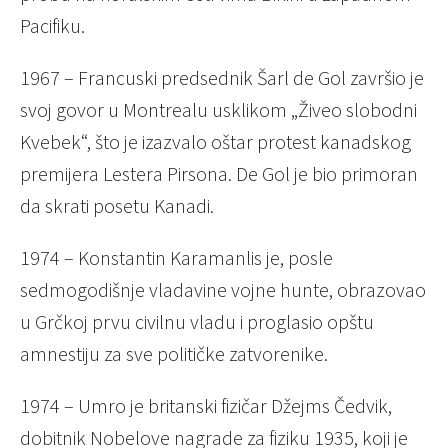
Pacifiku.
1967 – Francuski predsednik Šarl de Gol završio je
svoj govor u Montrealu usklikom „Živeo slobodni
Kvebek“, što je izazvalo oštar protest kanadskog
premijera Lestera Pirsona. De Gol je bio primoran
da skrati posetu Kanadi.
1974 – Konstantin Karamanlis je, posle
sedmogodišnje vladavine vojne hunte, obrazovao
u Grčkoj prvu civilnu vladu i proglasio opštu
amnestiju za sve političke zatvorenike.
1974 – Umro je britanski fizičar Džejms Čedvik,
dobitnik Nobelove nagrade za fiziku 1935, koji je