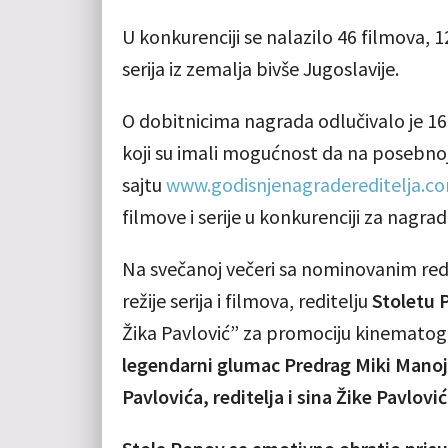
U konkurenciji se nalazilo 46 filmova, 1
serija iz zemalja bivše Jugoslavije.
O dobitnicima nagrada odlučivalo je
16
koji su imali mogućnost da na posebno
sajtu
www.godisnjenagradereditelja.c
filmove i serije u konkurenciji za nagrad
Na svečanoj večeri sa nominovanim redi
režije serija i filmova, reditelju
Stoletu 
Žika Pavlović” za promociju kinematogr
legendarni glumac Predrag Miki Mano
Pavlovića, reditelja i sina Žike Pavlović