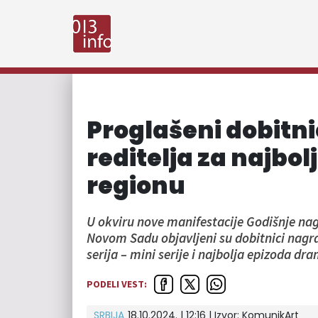
Proglašeni dobitni
reditelja za najbolj
regionu
U okviru nove manifestacije Godišnje nag
Novom Sadu objavljeni su dobitnici nagrad
serija – mini serije i najbolja epizoda dr
PODELI VEST:
SRBIJA
18.10.2024. | 12:16
| Izvor:
KomunikArt