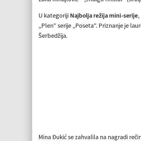
U kategoriji
Najbolja režija mini-serije
,
„Plen“ serije „Poseta“. Priznanje je laur
Šerbedžija.
Mina Đukić se zahvalila na nagradi reč