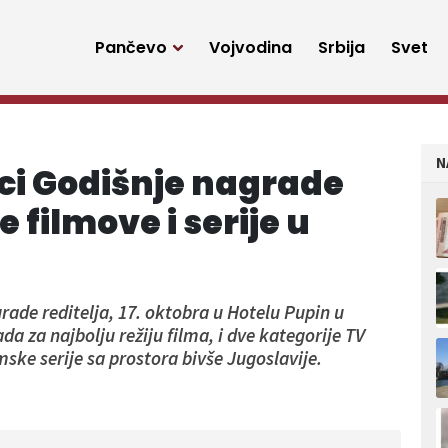
Pančevo
Vojvodina
Srbija
Svet
N
ci Godišnje nagrade
e filmove i serije u
rade reditelja, 17. oktobra u Hotelu Pupin u
a za najbolju režiju filma, i dve kategorije TV
amske serije sa prostora bivše Jugoslavije.