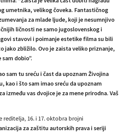
nima: “Zaista je velika čast dobiti nagradu
kog umetnika, velikog čoveka. Fantastičnog
razumevanja za mlade ljude, koji je nesumnjivo
ičnijih ličnosti ne samo jugoslovenskog i
ovi stavovi i poimanje estetike filma su bili
 jako zbližilo. Ovo je zaista veliko priznanje,
e sam dobio”.
ao sam tu sreću i čast da upoznam Živojina
cu, kao i što sam imao sreću da upoznam
za između vas dvojice je za mene prirodna. Vaš
reditelja, 16. i 17. oktobra brojni
anizacija za zaštitu autorskih prava i
seriji