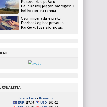
Ponovo izbio požar u
Deliblatskoj peščari, vatrogasci i
helikopteri na terenu
Osumnjičena da je preko
Facebook oglasa prevarila
Pančevku i uzela joj novac
REME
URSNA LISTA