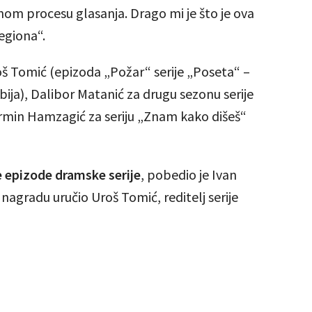
om procesu glasanja. Drago mi je što je ova
regiona“.
oš Tomić (epizoda „Požar“ serije „Poseta“ –
rbija), Dalibor Matanić za drugu sezonu serije
Nermin Hamzagić za seriju „Znam kako dišeš“
e epizode dramske serije
, pobedio je Ivan
 nagradu uručio Uroš Tomić, reditelj serije