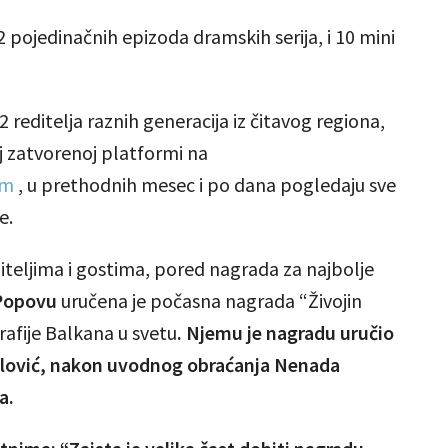
2 pojedinačnih epizoda dramskih serija, i 10 mini
2 reditelja raznih generacija iz čitavog regiona,
j zatvorenoj platformi na
om
,
u prethodnih mesec i po dana pogledaju sve
e.
teljima i gostima, pored nagrada za najbolje
Popovu
uručena je počasna nagrada “Živojin
afije Balkana u svetu
. Njemu je nagradu uručio
jlović, nakon uvodnog obraćanja Nenada
a.