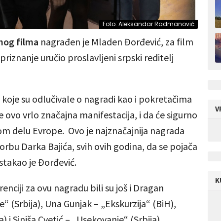
Foto: Aleksandar Radmanović
nog filma
nagrađen je Mladen Đorđević, za film
riznanje uručio proslavljeni srpski reditelj
koje su odlučivale o nagradi kao i pokretačima
V
e ovo vrlo značajna manifestacija, i da će sigurno
vom delu Evrope. Ovo je najznačajnija nagrada
rbu Darka Bajića, svih ovih godina, da se pojača
istakao je Đorđević.
K
ciji za ovu nagradu bili su još i Dragan
e“ (Srbija), Una Gunjak – „Ekskurzija“ (BiH),
a) i Siniša Cvetić – „Usekovanje“ (Srbija).