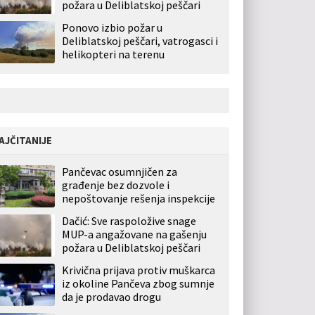
požara u Deliblatskoj peščari
Ponovo izbio požar u
Deliblatskoj peščari, vatrogasci i
helikopteri na terenu
AJČITANIJE
Pančevac osumnjičen za
građenje bez dozvole i
nepoštovanje rešenja inspekcije
Dačić: Sve raspoložive snage
MUP-a angažovane na gašenju
požara u Deliblatskoj peščari
Krivična prijava protiv muškarca
iz okoline Pančeva zbog sumnje
da je prodavao drogu