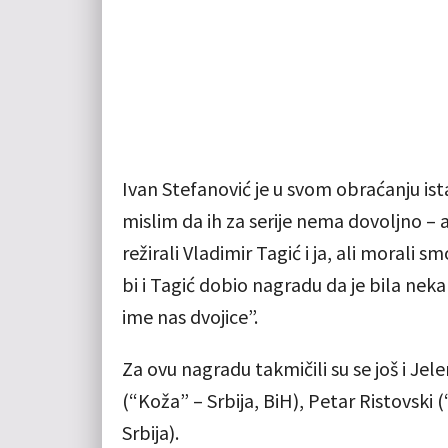
Ivan Stefanović je u svom obraćanju ist
mislim da ih za serije nema dovoljno – a s
režirali Vladimir Tagić i ja, ali moral
bi i Tagić dobio nagradu da je bila ne
ime nas dvojice”.
Za ovu nagradu takmičili su se još i Jele
(“Koža” – Srbija, BiH), Petar Ristovski (
Srbija).