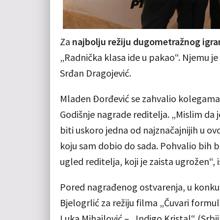
Za
najbolju režiju dugometražnog igra
„Radnička klasa ide u pakao“. Njemu je p
Srđan Dragojević.
Mladen Đorđević se zahvalio kolegama 
Godišnje nagrade reditelja. „Mislim da j
biti uskoro jedna od najznačajnijih u o
koju sam dobio do sada. Pohvalio bih bo
ugled reditelja, koji je zaista ugrožen“, 
Pored nagrađenog ostvarenja, u konkuren
Bjelogrlić za režiju filma „Čuvari formul
Luka Mihajlović – „Indigo Kristal“ (Srbij