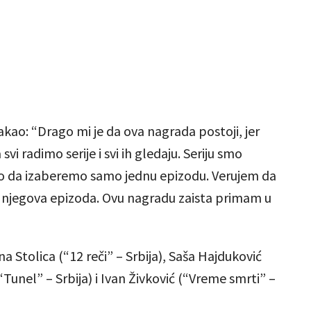
akao: “Drago mi je da ova nagrada postoji, jer
vi radimo serije i svi ih gledaju. Seriju smo
i smo da izaberemo samo jednu epizodu. Verujem da
ka njegova epizoda. Ovu nagradu zaista primam u
na Stolica (“12 reči” – Srbija), Saša Hajduković
“Tunel” – Srbija) i Ivan Živković (“Vreme smrti” –