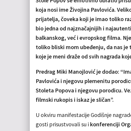
Stole Popov se emotivno obratio prisut
koja nosi ime Živojina Pavlovića. Veli
prijatelja, čoveka koji je imao toliko 
bio jedna od najznačajnijih i najautent
balkanskog, već i evropskog filma. Njeg
toliko bliski mom ubeđenju, da nas je to
koje je meni draže od svih nagrada koj
Predrag Miki Manojlović je dodao: “Im
Pavlovića i njegovu plemenitu porodi
Stoleta Popova i njegovu porodicu. Ve
filmski rukopis i iskaz je sličan”.
U okviru manifestacije Godišnje nagrade 
gosti
prisustvovali su i
konferenciji Org