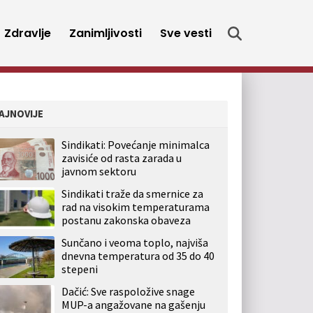
Zdravlje
Zanimljivosti
Sve vesti
AJNOVIJE
Sindikati: Povećanje minimalca
zavisiće od rasta zarada u
javnom sektoru
Sindikati traže da smernice za
rad na visokim temperaturama
postanu zakonska obaveza
Sunčano i veoma toplo, najviša
dnevna temperatura od 35 do 40
stepeni
Dačić: Sve raspoložive snage
MUP-a angažovane na gašenju