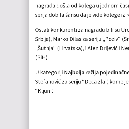
nagrada došla od kolega u jednom časn
serija dobila šansu da je vide kolege iz 
Ostali konkurenti za nagradu bili su Ur
Srbija), Marko Đilas za seriju „Poziv“ (S
„Šutnja“ (Hrvatska), i Alen Drljević i 
(BiH).
U kategoriji
Najbolja režija pojedinačn
Stefanović za seriju “Deca zla”, kome je
“Kljun”.