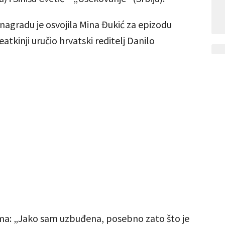
 nagradu je osvojila Mina Đukić za epizodu
eatkinji uručio hrvatski reditelj Danilo
ima: „Jako sam uzbuđena, posebno zato što je