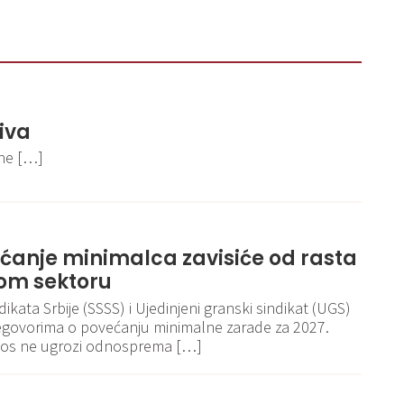
iva
ene […]
ećanje minimalca zavisiće od rasta
om sektoru
kata Srbije (SSSS) i Ujedinjeni granski sindikat (UGS)
egovorima o povećanju minimalne zarade za 2027.
iznos ne ugrozi odnosprema […]