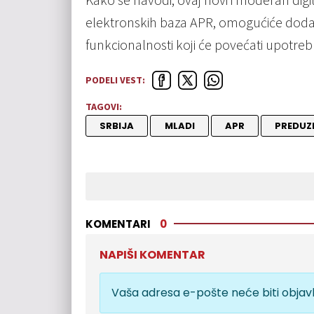
elektronskih baza APR, omogućiće dodatnu
funkcionalnosti koji će povećati upotr
PODELI VEST:
TAGOVI:
SRBIJA
MLADI
APR
PREDUZ
KOMENTARI
0
NAPIŠI KOMENTAR
Vaša adresa e-pošte neće biti objavl