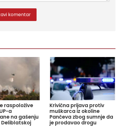
ve raspoložive
Krivična prijava protiv
UP-a
muškarca iz okoline
ane na gašenju
Pančeva zbog sumnje da
 Deliblatskoj
je prodavao drogu