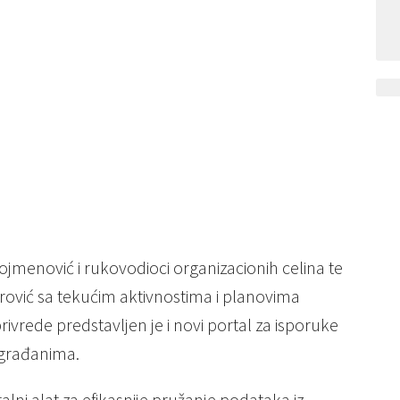
ojmenović i rukovodioci organizacionih celina te
arović sa tekućim aktivnostima i planovima
rivrede predstavljen je i novi portal za isporuke
 građanima.
alni alat za efikasnije pružanje podataka iz