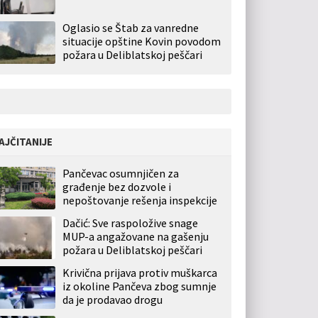
Oglasio se Štab za vanredne
situacije opštine Kovin povodom
požara u Deliblatskoj peščari
AJČITANIJE
Pančevac osumnjičen za
građenje bez dozvole i
nepoštovanje rešenja inspekcije
Dačić: Sve raspoložive snage
MUP-a angažovane na gašenju
požara u Deliblatskoj peščari
Krivična prijava protiv muškarca
iz okoline Pančeva zbog sumnje
da je prodavao drogu