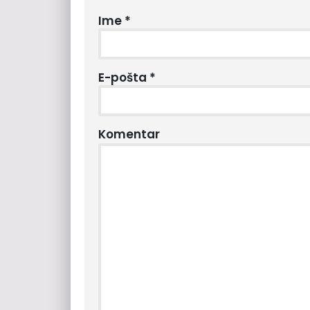
Ime
*
E-pošta
*
Komentar