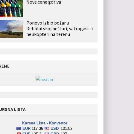
Nove cene goriva
Ponovo izbio požar u
Deliblatskoj peščari, vatrogasci i
helikopteri na terenu
REME
URSNA LISTA