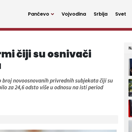
Pančevo
Vojvodina
Srbija
Svet
N
rmi čiji su osnivači
a
 broj novoosnovanih privrednih subjekata čiji su
bilo za 24,6 odsto više u odnosu na isti period