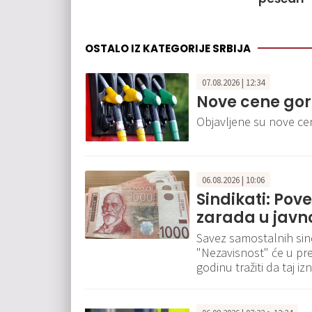
OSTALO IZ KATEGORIJE SRBIJA
07.08.2026 | 12:34
Nove cene gor
Objavljene su nove c
06.08.2026 | 10:06
Sindikati: Pov
zarada u javn
Savez samostalnih sindi
"Nezavisnost" će u pr
godinu tražiti da taj 