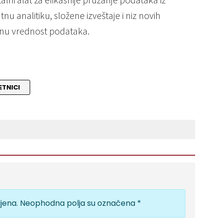
 analitiku, složene izveštaje i niz novih
ebnu vrednost podataka.
ETNICI
jena.
Neophodna polja su označena
*