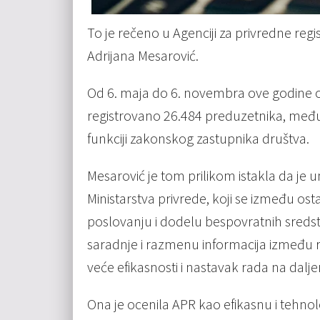
To je rečeno u Agenciji za privredne regi
Adrijana Mesarović.
Od 6. maja do 6. novembra ove godine o
registrovano 26.484 preduzetnika, među
funkciji zakonskog zastupnika društva.
Mesarović je tom prilikom istakla da je 
Ministarstva privrede, koji se između o
poslovanju i dodelu bespovratnih sred
saradnje i razmenu informacija između res
veće efikasnosti i nastavak rada na dalj
Ona je ocenila APR kao efikasnu i tehnološ