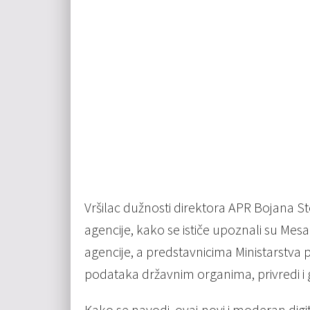
Vršilac dužnosti direktora APR Bojana St
agencije, kako se ističe upoznali su Mes
agencije, a predstavnicima Ministarstva p
podataka državnim organima, privredi i
Kako se navodi, ovaj novi i moderan digit