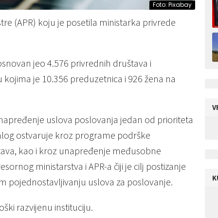
Foto: Pixabay
stre (APR) koju je posetila ministarka privrede
snovan jeo 4.576 privrednih društava i
 kojima je 10.356 preduzetnica i 926 žena na
V
unapređenje uslova poslovanja jedan od prioriteta
stalog ostvaruje kroz programe podrške
stava, kao i kroz unapređenje međusobne
ornog ministarstva i APR-a čiji je cilj postizanje
K
em pojednostavljivanju uslova za poslovanje.
ki razvijenu instituciju.