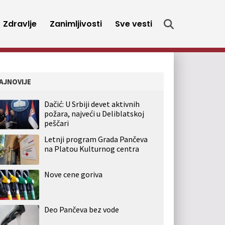
Zdravlje
Zanimljivosti
Sve vesti
AJNOVIJE
Dačić: U Srbiji devet aktivnih
požara, najveći u Deliblatskoj
peščari
Letnji program Grada Pančeva
na Platou Kulturnog centra
Nove cene goriva
Deo Pančeva bez vode