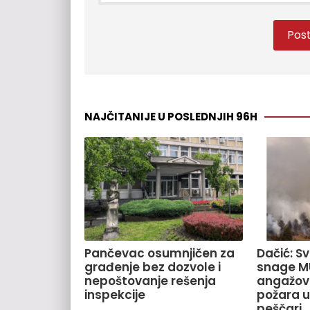
NAJČITANIJE U POSLEDNJIH 96H
Pančevac osumnjičen za
Dačić: S
građenje bez dozvole i
snage M
nepoštovanje rešenja
angažov
inspekcije
požara u
peščari