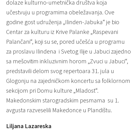
dolaze kulturno-umetnička društva koja
učestvuju u programima obeležavanja. Ove
godine gost udruženja „Ilinden-Jabuka“ je bio
Centar za kulturu iz Krive Palanke „Raspevani
Palančani“, koji su se, pored učešća u programu
za proslavu Ilindena i Svetog Ilije u Jabuci zajedno
sa mešovitim inkluzivnim horom „Zvuci u Jabuci“,
predstavili delom svog repertoara 31. jula u
Glogonju na zajedničkom koncertu sa folklornom
sekcijom pri Domu kulture „Mladost“.
Makedonskim starogradskim pesmama su 1.
avgusta razveselili Makedonce u Plandištu.
Liljana Lazareska