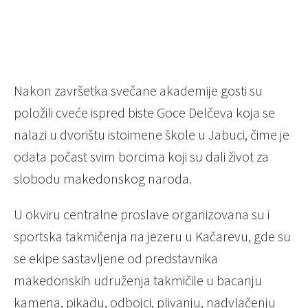
Nakon završetka svečane akademije gosti su
položili cveće ispred biste Goce Delčeva koja se
nalazi u dvorištu istoimene škole u Jabuci, čime je
odata počast svim borcima koji su dali život za
slobodu makedonskog naroda.
U okviru centralne proslave organizovana su i
sportska takmičenja na jezeru u Kačarevu, gde su
se ekipe sastavljene od predstavnika
makedonskih udruženja takmičile u bacanju
kamena, pikadu, odbojci, plivanju, nadvlačenju