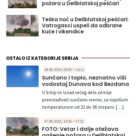
požara u Deliblatskoj peščari
Teška noć u Deliblatskoj peščari:
Vatrogasci uspeli da odbrane
kuće i vikendice
OSTALO IZ KATEGORIJE SRBIJA
08.08.2026 | 09:05 > 14:12
Sunčano i toplo, neznatno viši
vodostaj Dunava kod Bezdana
U Srbiji će iznad većeg dela zemlje
preovlađivati sunčano vreme, sa najvišom
temperaturom od 32 do 36 stepeni. […]
07.08.2026 | 19:56 > 07:51
FOTO: Vetar i dalje otežava
gašenje požara u Deliblatskoj