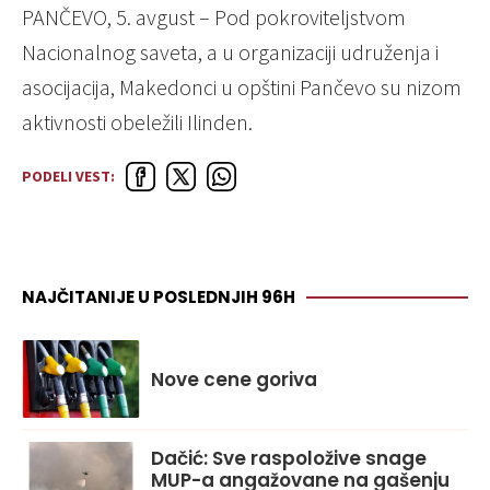
PANČEVO, 5. avgust – Pod pokroviteljstvom
Nacionalnog saveta, a u organizaciji udruženja i
asocijacija, Makedonci u opštini Pančevo su nizom
aktivnosti obeležili Ilinden.
PODELI VEST:
NAJČITANIJE U POSLEDNJIH 96H
Nove cene goriva
Dačić: Sve raspoložive snage
MUP-a angažovane na gašenju