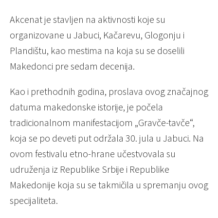
Akcenat je stavljen na aktivnosti koje su
organizovane u Jabuci, Kačarevu, Glogonju i
Plandištu, kao mestima na koja su se doselili
Makedonci pre sedam decenija.
Kao i prethodnih godina, proslava ovog značajnog
datuma makedonske istorije, je počela
tradicionalnom manifestacijom „Gravče-tavče“,
koja se po deveti put održala 30. jula u Jabuci. Na
ovom festivalu etno-hrane učestvovala su
udruženja iz Republike Srbije i Republike
Makedonije koja su se takmičila u spremanju ovog
specijaliteta.