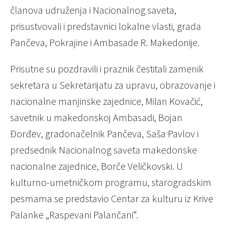
članova udruženja i Nacionalnog saveta,
prisustvovali i predstavnici lokalne vlasti, grada
Pančeva, Pokrajine i Ambasade R. Makedonije.
Prisutne su pozdravili i praznik čestitali zamenik
sekretara u Sekretarijatu za upravu, obrazovanje i
nacionalne manjinske zajednice, Milan Kovačić,
savetnik u makedonskoj Ambasadi, Bojan
Đorđev, gradonačelnik Pančeva, Saša Pavlov i
predsednik Nacionalnog saveta makedonske
nacionalne zajednice, Borče Veličkovski. U
kulturno-umetničkom programu, starogradskim
pesmama se predstavio Centar za kulturu iz Krive
Palanke „Raspevani Palančani“.