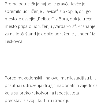
Prema odluci žirija najbolje gravče-tavče je
spremilo udruženje „Lavice“ iz Skoplja, drugo
mesto je osvojio „Pelister“ iz Bora, dok je treće
mesto pripalo udruženju „Vardar-Niš“. Priznanje
za najlepši štand je dobilo udruženje „Ilinden“ iz
Leskovca.
Pored makedonskih, na ovoj manifestaciji su bila
prisutna i udruženja drugih nacionalnih zajednica
koja su preko rukotvorina i specijaliteta
predstavila svoju kulturu i tradiciju.