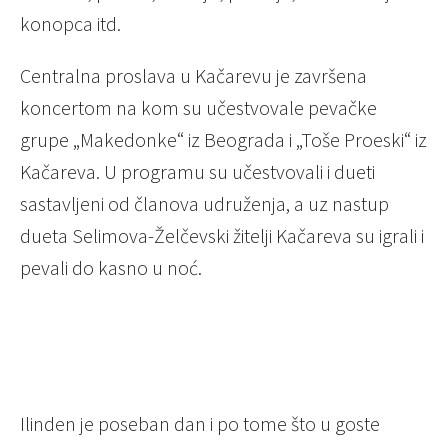
konopca itd.
Centralna proslava u Kačarevu je završena
koncertom na kom su učestvovale pevačke
grupe „Makedonke“ iz Beograda i „Toše Proeski“ iz
Kačareva. U programu su učestvovali i dueti
sastavljeni od članova udruženja, a uz nastup
dueta Selimova-Želčevski žitelji Kačareva su igrali i
pevali do kasno u noć.
Ilinden je poseban dan i po tome što u goste