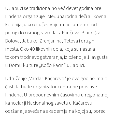
U Jabuci se tradicionalno već devet godina pre
Ilindena organizuje i Međunarodna dečija likovna
kolonija, u kojoj učestvuju mladi umetnici od
petog do osmog razreda iz Pančeva, Plandišta,
Dolova, Jabuke, Zrenjanina, Tetova i drugih
mesta. Oko 40 likovnih dela, koja su nastala
tokom trodnevog stvaranja, izloženo je 1. avgusta
u Domu kulture „Kočo Racin“ u Jabuci.
Udruženje „Vardar-Kačarevo“ je ove godine imalo
čast da bude organizator centralne proslave
Ilindena. U prepodnevnim časovima u regionalnoj
kancelariji Nacionalnog saveta u Kačarevu
održana je svečana akademija na kojoj su, pored