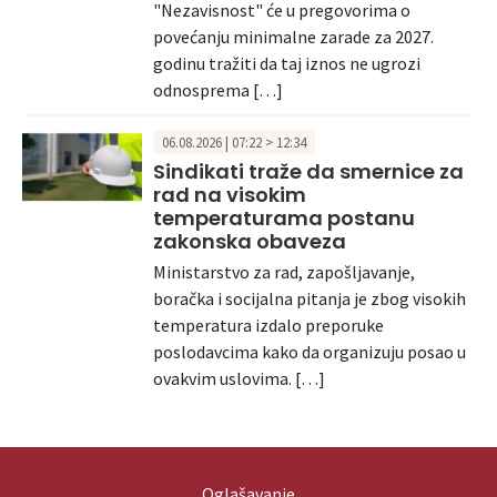
"Nezavisnost" će u pregovorima o
povećanju minimalne zarade za 2027.
godinu tražiti da taj iznos ne ugrozi
odnosprema […]
06.08.2026 | 07:22 > 12:34
Sindikati traže da smernice za
rad na visokim
temperaturama postanu
zakonska obaveza
Ministarstvo za rad, zapošljavanje,
boračka i socijalna pitanja je zbog visokih
temperatura izdalo preporuke
poslodavcima kako da organizuju posao u
ovakvim uslovima. […]
Oglašavanje