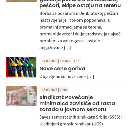
peščari, ekipe ostaju na terenu
Borba sa požarom u Deliblatskoj peščari
nastavljena je i tokom popodneva, a
prema informacijama sa terena,
promenljiv vetar i dalje predstavlja najveći
problem za vatrogasce i ostale
angažovane […]
07.08.2026 | 12:34 > 13:57
Nove cene goriva
Objavljene su nove cene […]
06.08.2026 | 10:06
Sindikati: Povećanje
minimalca zavisiće od rasta
zarada u javnom sektoru
Savez samostalnih sindikata Srbije (SSSS) i
Ujedinjeni granski sindikat (UGS)