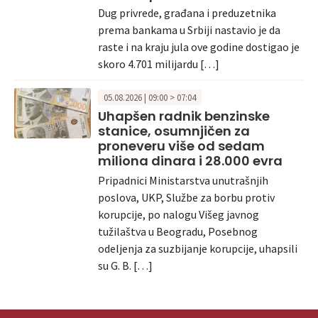
Dug privrede, građana i preduzetnika
prema bankama u Srbiji nastavio je da
raste i na kraju jula ove godine dostigao je
skoro 4.701 milijardu […]
05.08.2026 | 09:00 > 07:04
Uhapšen radnik benzinske
stanice, osumnjičen za
proneveru više od sedam
miliona dinara i 28.000 evra
Pripadnici Ministarstva unutrašnjih
poslova, UKP, Službe za borbu protiv
korupcije, po nalogu Višeg javnog
tužilaštva u Beogradu, Posebnog
odeljenja za suzbijanje korupcije, uhapsili
su G. B. […]