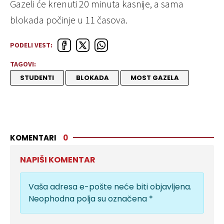
Gazeli će krenuti 20 minuta kasnije, a sama
blokada počinje u 11 časova.
PODELI VEST:
TAGOVI:
STUDENTI
BLOKADA
MOST GAZELA
KOMENTARI
0
NAPIŠI KOMENTAR
Vaša adresa e-pošte neće biti objavljena.
Neophodna polja su označena
*