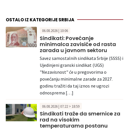
OSTALO IZ KATEGORIJE SRBIJA
06.08.2026 | 10:06
Sindikati: Povećanje
minimalca zavisiće od rasta
zarada u javnom sektoru
Savez samostalnih sindikata Srbije (SSSS) i
Ujedinjeni granski sindikat (UGS)
"Nezavisnost" će u pregovorima o
povećanju minimalne zarade za 2027.
godinu tražiti da taj iznos ne ugrozi
odnosprema […]
06.08.2026 | 07:22 > 18:59
Sindikati traže da smernice za
rad na visokim
temperaturama postanu