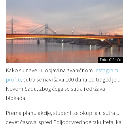
Foto: 013info
Kako su naveli u objavi na zvaničnom
Instagram
profilu
, sutra se navršava 100 dana od tragedije u
Novom Sadu, zbog čega se sutra i održava
blokada.
Prema planu akcije, studenti se okupljaju sutra u
devet časova ispred Poljoprivrednog fakulteta, ka