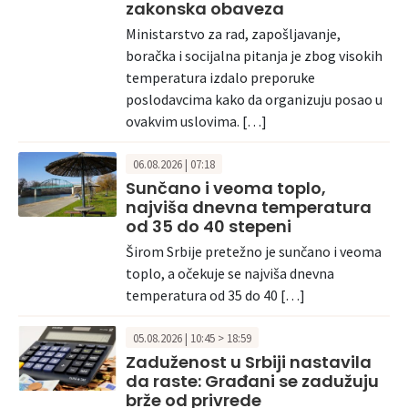
zakonska obaveza
Ministarstvo za rad, zapošljavanje,
boračka i socijalna pitanja je zbog visokih
temperatura izdalo preporuke
poslodavcima kako da organizuju posao u
ovakvim uslovima. […]
06.08.2026 | 07:18
Sunčano i veoma toplo,
najviša dnevna temperatura
od 35 do 40 stepeni
Širom Srbije pretežno je sunčano i veoma
toplo, a očekuje se najviša dnevna
temperatura od 35 do 40 […]
05.08.2026 | 10:45 > 18:59
Zaduženost u Srbiji nastavila
da raste: Građani se zadužuju
brže od privrede