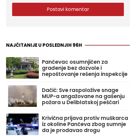
NAJČITANIJE U POSLEDNJIH 96H
Pančevac osumnjičen za
građenje bez dozvole i
nepoštovanje rešenja inspekcije
Dačić: Sve raspoložive snage
MUP-a angažovane na gašenju
požara u Deliblatskoj peščari
Krivična prijava protiv muškarca
iz okoline Pančeva zbog sumnje
da je prodavao drogu