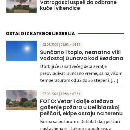
Vatrogasci uspeli da odbrane
kuće i vikendice
OSTALO IZ KATEGORIJE SRBIJA
08.08.2026 | 09:05 > 14:12
Sunčano i toplo, neznatno viši
vodostaj Dunava kod Bezdana
U Srbiji će iznad većeg dela zemlje
preovlađivati sunčano vreme, sa najvišom
temperaturom od 32 do 36 stepeni. […]
07.08.2026 | 19:56 > 07:51
FOTO: Vetar i dalje otežava
gašenje požara u Deliblatskoj
peščari, ekipe ostaju na terenu
Borba sa požarom u Deliblatskoj peščari
nastavljena je i tokom popodneva, a