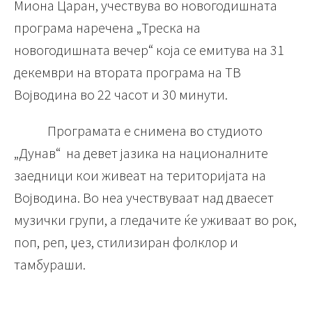
Миона Царан, учествува во новогодишната
програма наречена „Треска на
новогодишната вечер“ која се емитува на 31
декември на втората програма на ТВ
Војводина во 22 часот и 30 минути.
Програмата е снимена во студиото
„Дунав“ на девет јазика на националните
заедници кои живеат на територијата на
Војводина. Во неа учествуваат над дваесет
музички групи, а гледачите ќе уживаат во рок,
поп, реп, џез, стилизиран фолклор и
тамбураши.