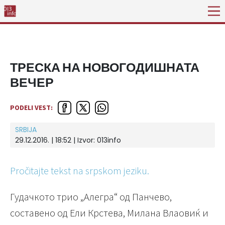
ТРЕСКА НА НОВОГОДИШНАТА
ВЕЧЕР
PODELI VEST:
SRBIJA
29.12.2016. | 18:52 | Izvor:
013info
Pročitajte tekst na srpskom jeziku.
Гудачкото трио „Алегра“ од Панчево,
составено од Ели Крстева, Милана Влаовиќ и