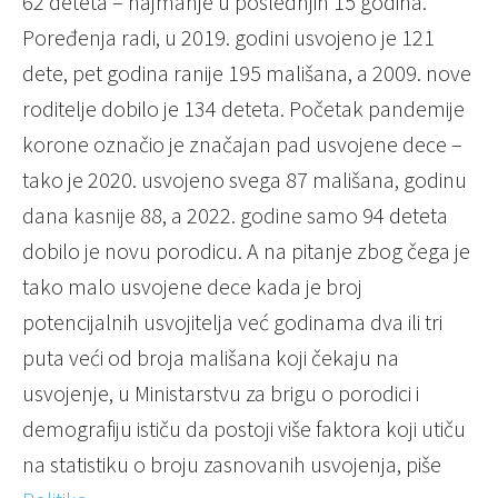
62 deteta – najmanje u poslednjih 15 godina.
Poređenja radi, u 2019. godini usvojeno je 121
dete, pet godina ranije 195 mališana, a 2009. nove
roditelje dobilo je 134 deteta. Početak pandemije
korone označio je značajan pad usvojene dece –
tako je 2020. usvojeno svega 87 mališana, godinu
dana kasnije 88, a 2022. godine samo 94 deteta
dobilo je novu porodicu. A na pitanje zbog čega je
tako malo usvojene dece kada je broj
potencijalnih usvojitelja već godinama dva ili tri
puta veći od broja mališana koji čekaju na
usvojenje, u Ministarstvu za brigu o porodici i
demografiju ističu da postoji više faktora koji utiču
na statistiku o broju zasnovanih usvojenja, piše