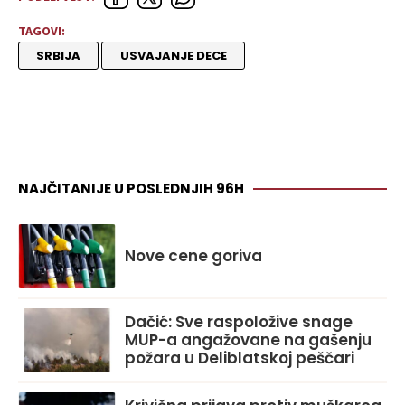
TAGOVI:
SRBIJA
USVAJANJE DECE
NAJČITANIJE U POSLEDNJIH 96H
Nove cene goriva
Dačić: Sve raspoložive snage
MUP-a angažovane na gašenju
požara u Deliblatskoj peščari