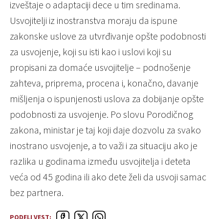
izveštaje o adaptaciji dece u tim sredinama.
Usvojitelji iz inostranstva moraju da ispune
zakonske uslove za utvrđivanje opšte podobnosti
za usvojenje, koji su isti kao i uslovi koji su
propisani za domaće usvojitelje – podnošenje
zahteva, priprema, procena i, konačno, davanje
mišljenja o ispunjenosti uslova za dobijanje opšte
podobnosti za usvojenje. Po slovu Porodičnog
zakona, ministar je taj koji daje dozvolu za svako
inostrano usvojenje, a to važi i za situaciju ako je
razlika u godinama između usvojitelja i deteta
veća od 45 godina ili ako dete želi da usvoji samac
bez partnera.
PODELI VEST: