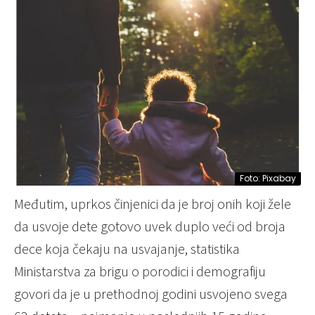
Foto: Pixabay
Međutim, uprkos činjenici da je broj onih koji žele
da usvoje dete gotovo uvek duplo veći od broja
dece koja čekaju na usvajanje, statistika
Ministarstva za brigu o porodici i demografiju
govori da je u prethodnoj godini usvojeno svega