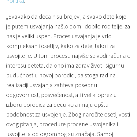
Politika
.
„Svakako da deca nisu brojevi, a svako dete koje
je putem usvajanja našlo dom i dobilo roditelje, za
nas je veliki uspeh. Proces usvajanja je vrlo
kompleksan i osetljiv, kako za dete, tako i za
usvojitelje. U tom procesu najviše se vodi računa o
interesu deteta, da ono ima zdrav život i sigurnu
budućnost u novoj porodici, pa stoga rad na
realizaciji usvajanja zahteva posebnu
odgovornost, posvećenost, ali i veliki oprez u
izboru porodica za decu koja imaju opštu
podobnost za usvojenje. Zbog naročite osetljivosti
ovog pitanja, procedure procene usvojenika i
usvojitelja od ogromnog su značaja. Samoj