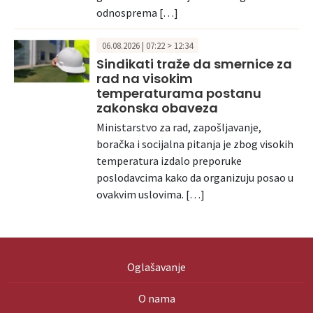
odnosprema […]
06.08.2026 | 07:22 > 12:34
Sindikati traže da smernice za
rad na visokim
temperaturama postanu
zakonska obaveza
Ministarstvo za rad, zapošljavanje,
boračka i socijalna pitanja je zbog visokih
temperatura izdalo preporuke
poslodavcima kako da organizuju posao u
ovakvim uslovima. […]
Oglašavanje
O nama