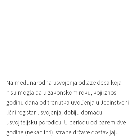
Na međunarodna usvojenja odlaze deca koja
nisu mogla da u zakonskom roku, koji iznosi
godinu dana od trenutka uvođenja u Jedinstveni
lični registar usvojenja, dobiju domaću
usvojiteljsku porodicu. U periodu od barem dve
godine (nekad i tri), strane države dostavljaju