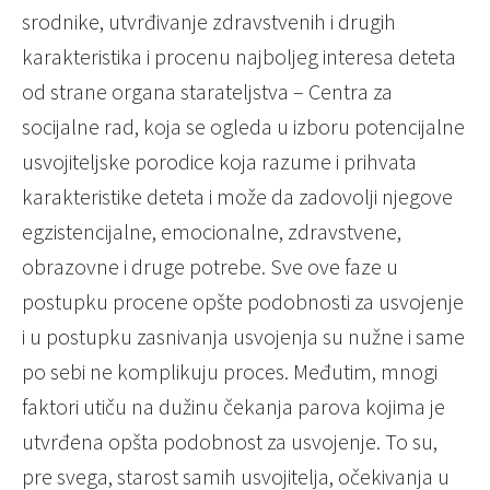
srodnike, utvrđivanje zdravstvenih i drugih
karakteristika i procenu najboljeg interesa deteta
od strane organa starateljstva – Centra za
socijalne rad, koja se ogleda u izboru potencijalne
usvojiteljske porodice koja razume i prihvata
karakteristike deteta i može da zadovolji njegove
egzistencijalne, emocionalne, zdravstvene,
obrazovne i druge potrebe. Sve ove faze u
postupku procene opšte podobnosti za usvojenje
i u postupku zasnivanja usvojenja su nužne i same
po sebi ne komplikuju proces. Međutim, mnogi
faktori utiču na dužinu čekanja parova kojima je
utvrđena opšta podobnost za usvojenje. To su,
pre svega, starost samih usvojitelja, očekivanja u