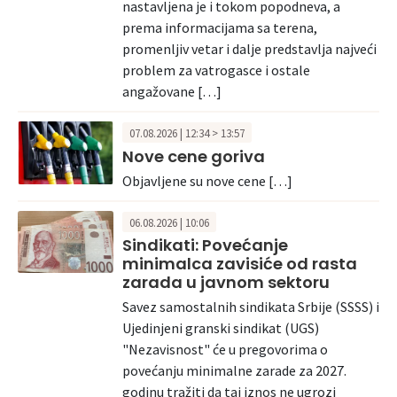
nastavljena je i tokom popodneva, a
prema informacijama sa terena,
promenljiv vetar i dalje predstavlja najveći
problem za vatrogasce i ostale
angažovane […]
07.08.2026 | 12:34 > 13:57
Nove cene goriva
Objavljene su nove cene […]
06.08.2026 | 10:06
Sindikati: Povećanje
minimalca zavisiće od rasta
zarada u javnom sektoru
Savez samostalnih sindikata Srbije (SSSS) i
Ujedinjeni granski sindikat (UGS)
"Nezavisnost" će u pregovorima o
povećanju minimalne zarade za 2027.
godinu tražiti da taj iznos ne ugrozi