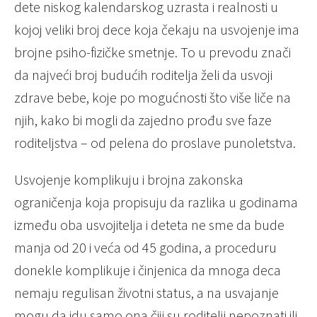
dete niskog kalendarskog uzrasta i realnosti u
kojoj veliki broj dece koja čekaju na usvojenje ima
brojne psiho-fizičke smetnje. To u prevodu znači
da najveći broj budućih roditelja želi da usvoji
zdrave bebe, koje po mogućnosti što više liče na
njih, kako bi mogli da zajedno prođu sve faze
roditeljstva – od pelena do proslave punoletstva.
Usvojenje komplikuju i brojna zakonska
ograničenja koja propisuju da razlika u godinama
između oba usvojitelja i deteta ne sme da bude
manja od 20 i veća od 45 godina, a proceduru
donekle komplikuje i činjenica da mnoga deca
nemaju regulisan životni status, a na usvajanje
mogu da idu samo ona čiji su roditelji nepoznati ili