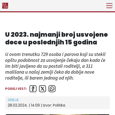
U 2023. najmanji broj usvojene
dece u poslednjih 15 godina
U ovom trenutku 729 osoba i parova koji su stekli
opštu podobnost za usvojenje čekaju dan kada će
im biti javljeno da su postali roditelji, a 311
mališana u našoj zemlji čeka da dobije nove
roditelje, ili barem jednog od njih.
PODELI VEST:
SRBIJA
28.02.2024. | 14:09
| Izvor:
Politika