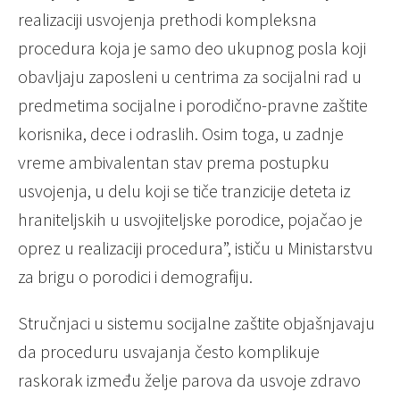
realizaciji usvojenja prethodi kompleksna
procedura koja je samo deo ukupnog posla koji
obavljaju zaposleni u centrima za socijalni rad u
predmetima socijalne i porodično-pravne zaštite
korisnika, dece i odraslih. Osim toga, u zadnje
vreme ambivalentan stav prema postupku
usvojenja, u delu koji se tiče tranzicije deteta iz
hraniteljskih u usvojiteljske porodice, pojačao je
oprez u realizaciji procedura”, ističu u Ministarstvu
za brigu o porodici i demografiju.
Stručnjaci u sistemu socijalne zaštite objašnjavaju
da proceduru usvajanja često komplikuje
raskorak između želje parova da usvoje zdravo