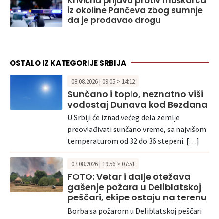
Krivična prijava protiv muškarca
iz okoline Pančeva zbog sumnje
da je prodavao drogu
OSTALO IZ KATEGORIJE SRBIJA
08.08.2026 | 09:05 > 14:12
Sunčano i toplo, neznatno viši
vodostaj Dunava kod Bezdana
U Srbiji će iznad većeg dela zemlje
preovlađivati sunčano vreme, sa najvišom
temperaturom od 32 do 36 stepeni. […]
07.08.2026 | 19:56 > 07:51
FOTO: Vetar i dalje otežava
gašenje požara u Deliblatskoj
peščari, ekipe ostaju na terenu
Borba sa požarom u Deliblatskoj peščari