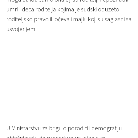
umrli, deca roditelja kojima je sudski oduzeto
roditeljsko pravo ili očeva i majki koji su saglasni sa
usvojenjem.
U Ministarstvu za brigu o porodici i demografiju
objašnjavaju da procedura usvojenja za