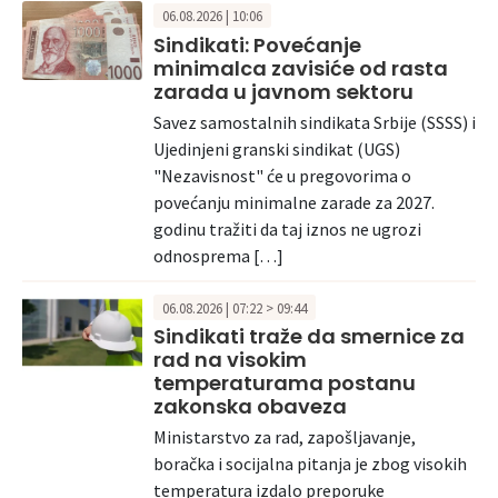
06.08.2026 | 10:06
Sindikati: Povećanje
minimalca zavisiće od rasta
zarada u javnom sektoru
Savez samostalnih sindikata Srbije (SSSS) i
Ujedinjeni granski sindikat (UGS)
"Nezavisnost" će u pregovorima o
povećanju minimalne zarade za 2027.
godinu tražiti da taj iznos ne ugrozi
odnosprema […]
06.08.2026 | 07:22 > 09:44
Sindikati traže da smernice za
rad na visokim
temperaturama postanu
zakonska obaveza
Ministarstvo za rad, zapošljavanje,
boračka i socijalna pitanja je zbog visokih
temperatura izdalo preporuke