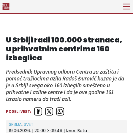
U Srbiji radi 100.000 stranaca,
u prihvatnim centrima 160
izbeglica
Predsednik Upravnog odbora Centra za zaštitu i
pomoć tražiocima azila Radoš Đurović kazao je da
je u Srbiji svega oko 160 izbeglih smešteno u
prihvatne i azilne centre i da je ove godine 161
izrazio nameru da traži azil.
PODELI VEST:
SRBIJA
,
SVET
19.06.2026. | 20:00 > 09:49
| Izvor:
Beta