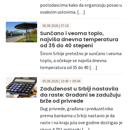
poslodavcima kako da organizuju posao u
ovakvim uslovima. […]
06.08.2026 | 07:18
Sunčano i veoma toplo,
najviša dnevna temperatura
od 35 do 40 stepeni
Širom Srbije pretežno je sunčano i veoma
toplo, a očekuje se najviša dnevna
temperatura od 35 do 40 […]
05.08.2026 | 10:45 > 09:44
Zaduženost u Srbiji nastavila
da raste: Građani se zadužuju
brže od privrede
Dug privrede, građana i preduzetnika
prema bankama u Srbiji nastavio je da
raste i na kraju jula ove godine dostigao je
skoro 4.701 milijardu […]