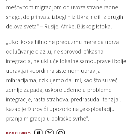
mešovitom migracijom od uvoza strane radne
snage, do prihvata izbeglih iz Ukrajine ili iz drugih
delova sveta“ – Rusije, Afrike, Bliskog Istoka.
„Ukoliko se hitno ne preduzmu mere da ubrza
odlučivanje o azilu, ne sprovodi efikasna
integracija, ne uključe lokalne samouprave i bolje
upravlja i koordinira sistemom upravlja
mihracijama, rizikujemo da i mi, kao što su već
zemlje Zapada, uskoro uđemo u probleme
integracije, rasta strahova, predrasuda i tenzija“,
kazao je Đurović i upozorio na „eksploataciju
pitanja migracija u političke svrhe“.
PODELI VEST: