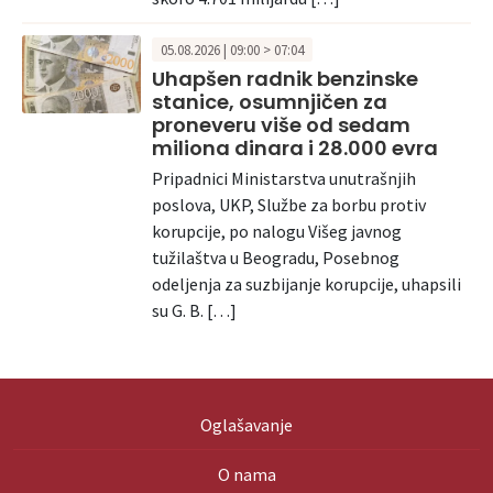
05.08.2026 | 09:00 > 07:04
Uhapšen radnik benzinske
stanice, osumnjičen za
proneveru više od sedam
miliona dinara i 28.000 evra
Pripadnici Ministarstva unutrašnjih
poslova, UKP, Službe za borbu protiv
korupcije, po nalogu Višeg javnog
tužilaštva u Beogradu, Posebnog
odeljenja za suzbijanje korupcije, uhapsili
su G. B. […]
Oglašavanje
O nama