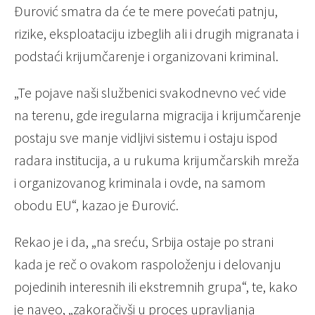
Đurović smatra da će te mere povećati patnju,
rizike, eksploataciju izbeglih ali i drugih migranata i
podstaći krijumčarenje i organizovani kriminal.
„Te pojave naši službenici svakodnevno već vide
na terenu, gde iregularna migracija i krijumčarenje
postaju sve manje vidljivi sistemu i ostaju ispod
radara institucija, a u rukuma krijumčarskih mreža
i organizovanog kriminala i ovde, na samom
obodu EU“, kazao je Đurović.
Rekao je i da, „na sreću, Srbija ostaje po strani
kada je reč o ovakom raspoloženju i delovanju
pojedinih interesnih ili ekstremnih grupa“, te, kako
je naveo, „zakoračivši u proces upravljanja