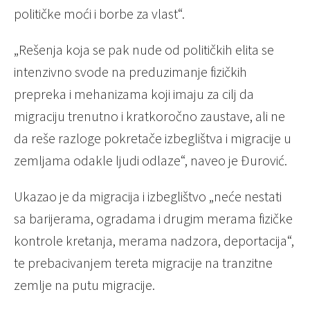
političke moći i borbe za vlast“.
„Rešenja koja se pak nude od političkih elita se
intenzivno svode na preduzimanje fizičkih
prepreka i mehanizama koji imaju za cilj da
migraciju trenutno i kratkoročno zaustave, ali ne
da reše razloge pokretače izbeglištva i migracije u
zemljama odakle ljudi odlaze“, naveo je Đurović.
Ukazao je da migracija i izbeglištvo „neće nestati
sa barijerama, ogradama i drugim merama fizičke
kontrole kretanja, merama nadzora, deportacija“,
te prebacivanjem tereta migracije na tranzitne
zemlje na putu migracije.