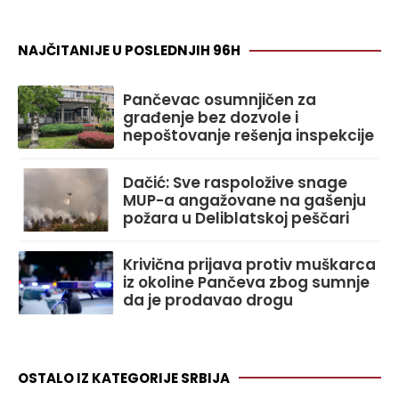
NAJČITANIJE U POSLEDNJIH 96H
Pančevac osumnjičen za
građenje bez dozvole i
nepoštovanje rešenja inspekcije
Dačić: Sve raspoložive snage
MUP-a angažovane na gašenju
požara u Deliblatskoj peščari
Krivična prijava protiv muškarca
iz okoline Pančeva zbog sumnje
da je prodavao drogu
OSTALO IZ KATEGORIJE SRBIJA