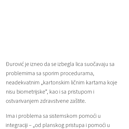
Đurović je izneo da se izbegla lica suočavaju sa
problemima sa sporim procedurama,
neadekvatnim „kartonskim ličnim kartama koje
nisu biometrijske“, kao i sa pristupom i
ostvarivanjem zdravstvene zaštite.
Ima i problema sa sistemskom pomoći u
integraciji – „od planskog pristupa i pomoći u