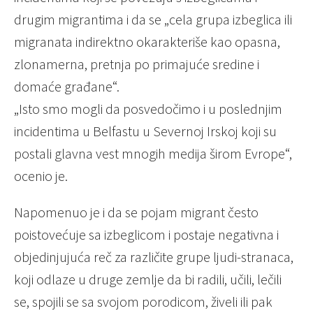
drugim migrantima i da se „cela grupa izbeglica ili
migranata indirektno okarakteriše kao opasna,
zlonamerna, pretnja po primajuće sredine i
domaće građane“.
„Isto smo mogli da posvedočimo i u poslednjim
incidentima u Belfastu u Severnoj Irskoj koji su
postali glavna vest mnogih medija širom Evrope“,
ocenio je.
Napomenuo je i da se pojam migrant često
poistovećuje sa izbeglicom i postaje negativna i
objedinjujuća reč za različite grupe ljudi-stranaca,
koji odlaze u druge zemlje da bi radili, učili, lečili
se, spojili se sa svojom porodicom, živeli ili pak