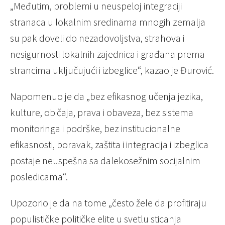
„Međutim, problemi u neuspeloj integraciji
stranaca u lokalnim sredinama mnogih zemalja
su pak doveli do nezadovoljstva, strahova i
nesigurnosti lokalnih zajednica i građana prema
strancima uključujući i izbeglice“, kazao je Đurović.
Napomenuo je da „bez efikasnog učenja jezika,
kulture, običaja, prava i obaveza, bez sistema
monitoringa i podrške, bez institucionalne
efikasnosti, boravak, zaštita i integracija i izbeglica
postaje neuspešna sa dalekosežnim socijalnim
posledicama“.
Upozorio je da na tome „često žele da profitiraju
populističke političke elite u svetlu sticanja