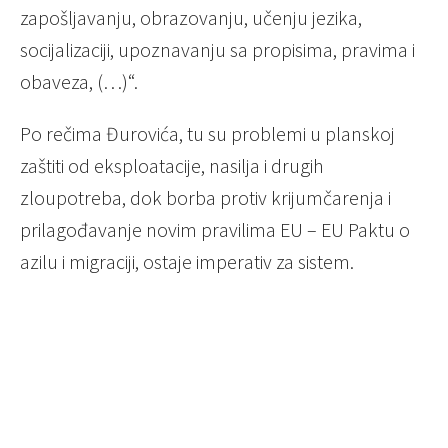
zapošljavanju, obrazovanju, učenju jezika,
socijalizaciji, upoznavanju sa propisima, pravima i
obaveza, (…)“.
Po rečima Đurovića, tu su problemi u planskoj
zaštiti od eksploatacije, nasilja i drugih
zloupotreba, dok borba protiv krijumčarenja i
prilagođavanje novim pravilima EU – EU Paktu o
azilu i migraciji, ostaje imperativ za sistem.