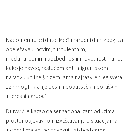
Napomenuo je i da se Međunarodni dan izbeglica
obeležava u novim, turbulentnim,
međunarodnim i bezbednosnim okolnostima i u,
kako je naveo, rastućem anti-migrantskom
narativu koji se širi zemljama najrazvijenijeg sveta,
„iz mnogih kranje desnih populističkih političkih i
interesnih grupa“.
Đurović je kazao da senzacionalizam oduzima
prostor objektivnom izveštavanju u situacijama i
incidentima koji se povezuju s izbeglicama i