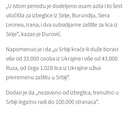
„U istom periodu je dodeljeno osam azila i to šest
utočišta za izbeglice iz Sirije, Burundija, Siera
Leonea, Irana, i dva subsidijarne zaštite za lica iz
Sirije“, kazao je Đurović.
Napomenuo je i da „u Srbiji kraće ili duže boravi
više od 32.000 osoba iz Ukrajine i više od 43.000
Rusa, od čega 1.028 lica iz Ukrajine uživa
privremenu zaštitu u Srbiji“.
Dodao je da „nezavisno od izbeglica, trenutno u
Srbiji legalno radi do 100.000 stranaca“.