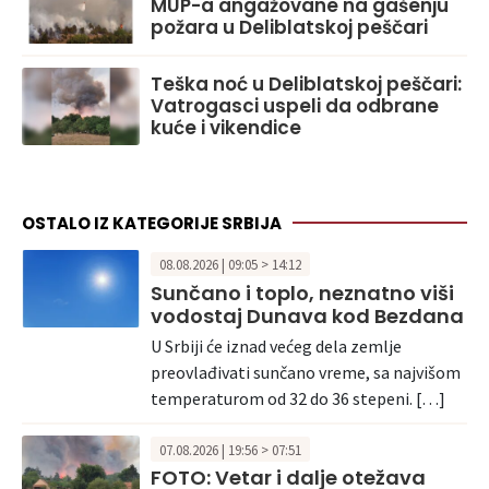
MUP-a angažovane na gašenju
požara u Deliblatskoj peščari
Teška noć u Deliblatskoj peščari:
Vatrogasci uspeli da odbrane
kuće i vikendice
OSTALO IZ KATEGORIJE SRBIJA
08.08.2026 | 09:05 > 14:12
Sunčano i toplo, neznatno viši
vodostaj Dunava kod Bezdana
U Srbiji će iznad većeg dela zemlje
preovlađivati sunčano vreme, sa najvišom
temperaturom od 32 do 36 stepeni. […]
07.08.2026 | 19:56 > 07:51
FOTO: Vetar i dalje otežava