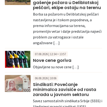
gašenje požara u Deliblatskoj
peščari, ekipe ostaju na terenu
Borba sa požarom u Deliblatskoj peščari
nastavljena je i tokom popodneva, a
prema informacijama sa terena,
promenljiv vetar i dalje predstavlja najveći
problem za vatrogasce i ostale
angažovane […]
07.08.2026 | 12:34 > 13:57
Nove cene goriva
Objavljene su nove cene […]
06.08.2026 | 10:06
Sindikati: Povećanje
minimalca zavisiće od rasta
zarada u javnom sektoru
Savez samostalnih sindikata Srbije (SSSS) i
Ujedinjeni granski sindikat (UGS)