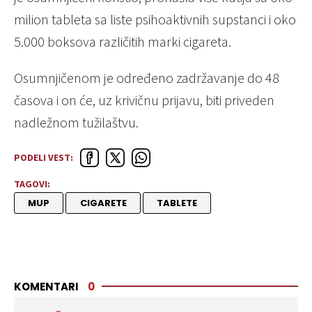
milion tableta sa liste psihoaktivnih supstanci i oko
5.000 boksova različitih marki cigareta.
Osumnjičenom je određeno zadržavanje do 48
časova i on će, uz krivičnu prijavu, biti priveden
nadležnom tužilaštvu.
PODELI VEST:
TAGOVI:
MUP
CIGARETE
TABLETE
KOMENTARI
0