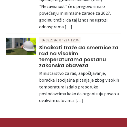
"Nezavisnost" će u pregovorima o
povećanju minimalne zarade za 2027.
godinu tražiti da taj iznos ne ugrozi
odnosprema […]
06.08.2026 | 07:22 > 12:34
Sindikati traže da smernice za
rad na visokim
temperaturama postanu
zakonska obaveza
Ministarstvo za rad, zapošljavanje,
boračka i socijalna pitanja je zbog visokih
temperatura izdalo preporuke
poslodavcima kako da organizuju posao u
ovakvim uslovima. […]