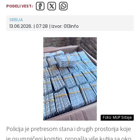
PODELI VEST:
SRBIJA
13.06.2026. | 07:28 | Izvor:
013info
Foto: MUP Srbije
Policija je pretresom stana i drugih prostorija koje
je osumnjičeni koristio, pronašla više kutija sa oko