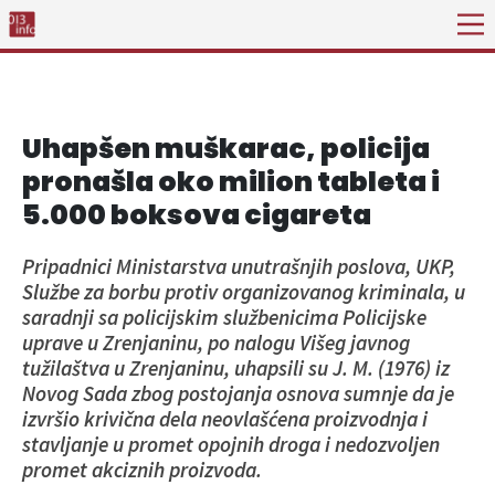
Uhapšen muškarac, policija
pronašla oko milion tableta i
5.000 boksova cigareta
Pripadnici Ministarstva unutrašnjih poslova, UKP,
Službe za borbu protiv organizovanog kriminala, u
saradnji sa policijskim službenicima Policijske
uprave u Zrenjaninu, po nalogu Višeg javnog
tužilaštva u Zrenjaninu, uhapsili su J. M. (1976) iz
Novog Sada zbog postojanja osnova sumnje da je
izvršio krivična dela neovlašćena proizvodnja i
stavljanje u promet opojnih droga i nedozvoljen
promet akciznih proizvoda.