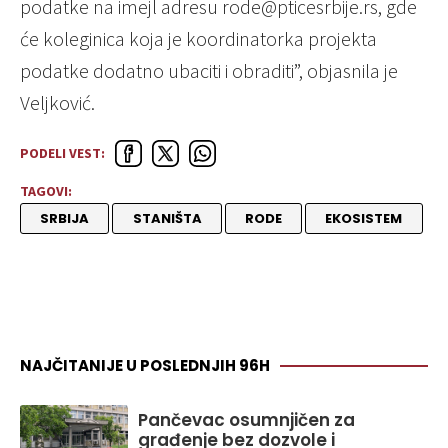
podatke na imejl adresu
rode@pticesrbije.rs, gde
će koleginica koja je koordinatorka projekta
podatke dodatno ubaciti i obraditi”, objasnila je
Veljković.
PODELI VEST:
TAGOVI:
SRBIJA
STANIŠTA
RODE
EKOSISTEM
NAJČITANIJE U POSLEDNJIH 96H
Pančevac osumnjičen za
građenje bez dozvole i