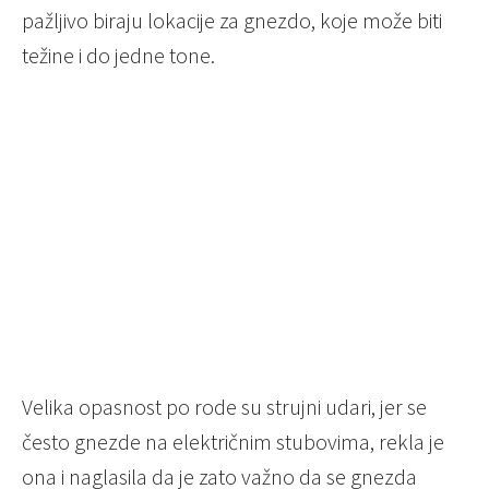
pažljivo biraju lokacije za gnezdo, koje može biti
težine i do jedne tone.
Velika opasnost po rode su strujni udari, jer se
često gnezde na električnim stubovima, rekla je
ona i naglasila da je zato važno da se gnezda