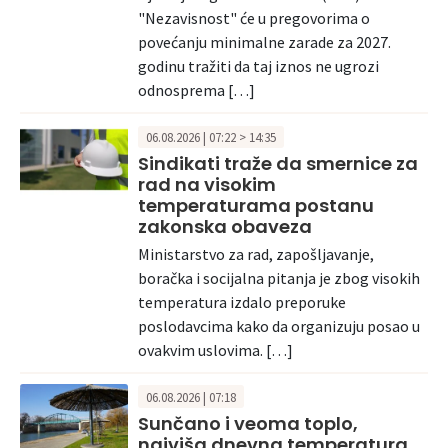
"Nezavisnost" će u pregovorima o
povećanju minimalne zarade za 2027.
godinu tražiti da taj iznos ne ugrozi
odnosprema […]
06.08.2026 | 07:22 > 14:35
Sindikati traže da smernice za
rad na visokim
temperaturama postanu
zakonska obaveza
Ministarstvo za rad, zapošljavanje,
boračka i socijalna pitanja je zbog visokih
temperatura izdalo preporuke
poslodavcima kako da organizuju posao u
ovakvim uslovima. […]
06.08.2026 | 07:18
Sunčano i veoma toplo,
najviša dnevna temperatura