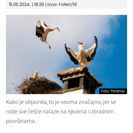
15.05.2024. | 18:28
| Izvor:
FoNet/N1
Foto: Pixabay
Kako je objasnila, to je veoma značajno, jer se
rode sve češće nalaze na njivama i obradnim
površinama.