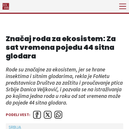
Značaj roda za ekosistem: Za
sat vremena pojedu 44 sitna
glodara
Rode su značajne za ekosistem, jer se hrane
insektima i sitnim glodarima, rekla je FoNetu
predstavnica Društva za zaštitu i proučavanje ptica
Srbije Danica Veljković, i pozvala se na istraživanja
po kojima jedna roda u roku od sat vremena može
da pojede 44 sitna glodara.
PODELI VEST:
SRBIJA