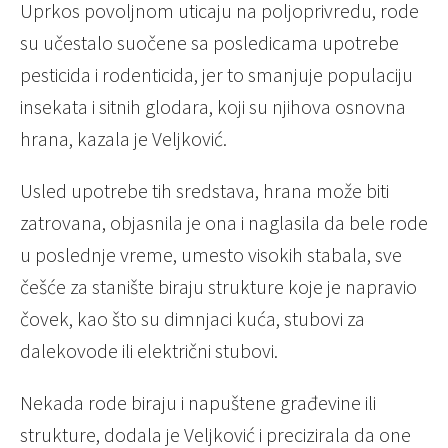
Uprkos povoljnom uticaju na poljoprivredu, rode
su učestalo suočene sa posledicama upotrebe
pesticida i rodenticida, jer to smanjuje populaciju
insekata i sitnih glodara, koji su njihova osnovna
hrana, kazala je Veljković.
Usled upotrebe tih sredstava, hrana može biti
zatrovana, objasnila je ona i naglasila da bele rode
u poslednje vreme, umesto visokih stabala, sve
češće za stanište biraju strukture koje je napravio
čovek, kao što su dimnjaci kuća, stubovi za
dalekovode ili električni stubovi.
Nekada rode biraju i napuštene građevine ili
strukture, dodala je Veljković i precizirala da one