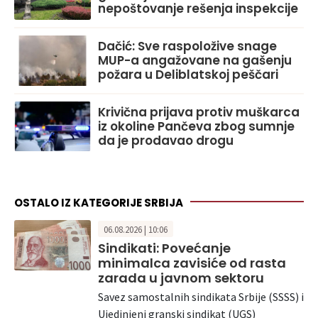
nepoštovanje rešenja inspekcije
Dačić: Sve raspoložive snage
MUP-a angažovane na gašenju
požara u Deliblatskoj peščari
Krivična prijava protiv muškarca
iz okoline Pančeva zbog sumnje
da je prodavao drogu
OSTALO IZ KATEGORIJE SRBIJA
06.08.2026 | 10:06
Sindikati: Povećanje
minimalca zavisiće od rasta
zarada u javnom sektoru
Savez samostalnih sindikata Srbije (SSSS) i
Ujedinjeni granski sindikat (UGS)