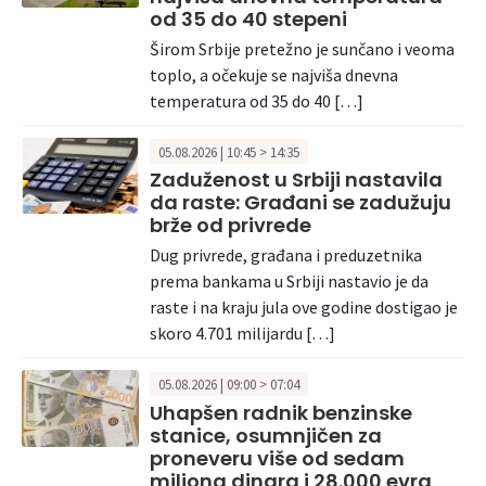
od 35 do 40 stepeni
Širom Srbije pretežno je sunčano i veoma
toplo, a očekuje se najviša dnevna
temperatura od 35 do 40 […]
05.08.2026 | 10:45 > 14:35
Zaduženost u Srbiji nastavila
da raste: Građani se zadužuju
brže od privrede
Dug privrede, građana i preduzetnika
prema bankama u Srbiji nastavio je da
raste i na kraju jula ove godine dostigao je
skoro 4.701 milijardu […]
05.08.2026 | 09:00 > 07:04
Uhapšen radnik benzinske
stanice, osumnjičen za
proneveru više od sedam
miliona dinara i 28.000 evra