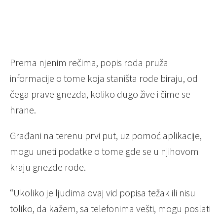
Prema njenim rečima, popis roda pruža
informacije o tome koja staništa rode biraju, od
čega prave gnezda, koliko dugo žive i čime se
hrane.
Građani na terenu prvi put, uz pomoć aplikacije,
mogu uneti podatke o tome gde se u njihovom
kraju gnezde rode.
“Ukoliko je ljudima ovaj vid popisa težak ili nisu
toliko, da kažem, sa telefonima vešti, mogu poslati