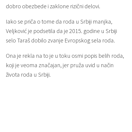
dobro obezbede i zaklone rizični delovi.
Iako se priča o tome da roda u Srbiji manjka,
Veljković je podsetila da je 2015. godine u Srbiji
selo Taraš dobilo zvanje Evropskog sela roda.
Ona je rekla na to je u toku osmi popis belih roda,
koji je veoma značajan, jer pruža uvid u način
života roda u Srbiji.