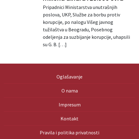
Pripadnici Ministarstva unutrašnjih
poslova, UKP, Službe za borbu protiv
korupcije, po nalogu Višeg javnog
tužilaštva u Beogradu, Posebnog
odeljenja za suzbijanje korupcije, uhapsili
su G. B. […]
Oglašavanje
O nama
Impresum
Kontakt
Pravila i politika privatnosti