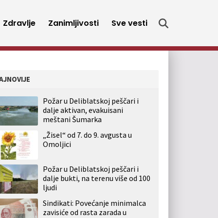
Zdravlje
Zanimljivosti
Sve vesti
AJNOVIJE
Požar u Deliblatskoj peščari i
dalje aktivan, evakuisani
meštani Šumarka
„Žisel“ od 7. do 9. avgusta u
Omoljici
Požar u Deliblatskoj peščari i
dalje bukti, na terenu više od 100
ljudi
Sindikati: Povećanje minimalca
zavisiće od rasta zarada u