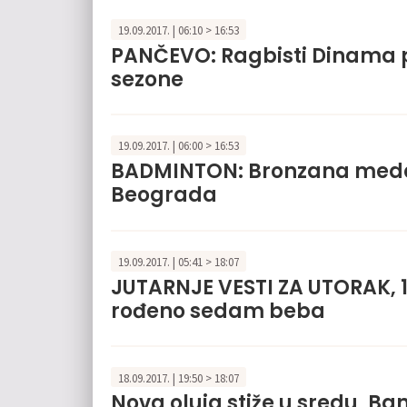
19.09.2017. | 06:10 > 16:53
PANČEVO: Ragbisti Dinama p
sezone
19.09.2017. | 06:00 > 16:53
BADMINTON: Bronzana medalj
Beograda
19.09.2017. | 05:41 > 18:07
JUTARNJE VESTI ZA UTORAK, 
rođeno sedam beba
18.09.2017. | 19:50 > 18:07
Nova oluja stiže u sredu, B