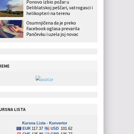
Ponovo izbio požar u
Deliblatskoj peščari, vatrogasci i
helikopteri na terenu
Osumnjičena da je preko
Facebook oglasa prevarila
Pančevku i uzela joj novac
REME
URSNA LISTA