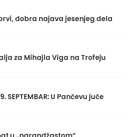
rvi, dobra najava jesenjeg dela
a za Mihajla Viga na Trofeju
19. SEPTEMBAR: U Pančevu juče
anat u „narandžastom“