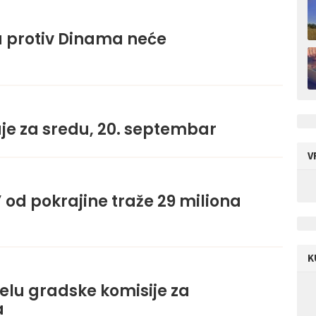
 protiv Dinama neće
uje za sredu, 20. septembar
V
od pokrajine traže 29 miliona
K
lu gradske komisije za
a