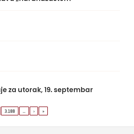
je za utorak, 19. septembar
3.188
...
›
»