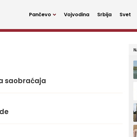
Pančevo
Vojvodina
Srbija
Svet
N
la saobraćaja
ode