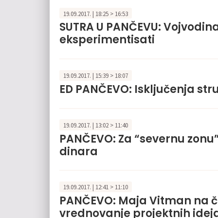
19.09.2017. | 18:25 > 16:53
SUTRA U PANČEVU: Vojvodina
eksperimentisati
19.09.2017. | 15:39 > 18:07
ED PANČEVO: Isključenja str
19.09.2017. | 13:02 > 11:40
PANČEVO: Za “severnu zonu” 
dinara
19.09.2017. | 12:41 > 11:10
PANČEVO: Maja Vitman na če
vrednovanje projektnih idej