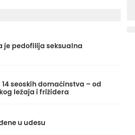
a je pedofilija seksualna
14 seoskih domaćinstva – od
g ležaja i frižidera
đene u udesu