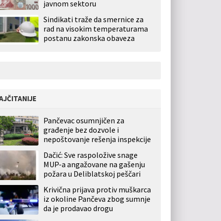
javnom sektoru
Sindikati traže da smernice za
rad na visokim temperaturama
postanu zakonska obaveza
AJČITANIJE
Pančevac osumnjičen za
građenje bez dozvole i
nepoštovanje rešenja inspekcije
Dačić: Sve raspoložive snage
MUP-a angažovane na gašenju
požara u Deliblatskoj peščari
Krivična prijava protiv muškarca
iz okoline Pančeva zbog sumnje
da je prodavao drogu