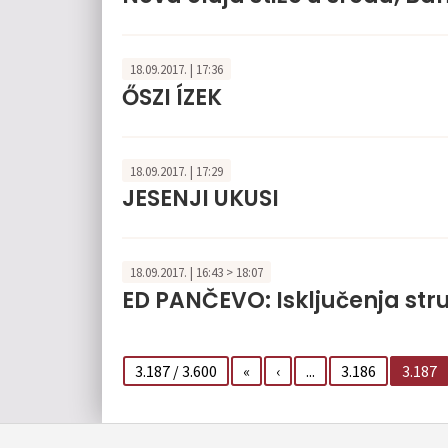
18.09.2017. | 17:36
ŐSZI ÍZEK
18.09.2017. | 17:29
JESENJI UKUSI
18.09.2017. | 16:43 > 18:07
ED PANČEVO: Isključenja stru
3.187 / 3.600
«
‹
...
3.186
3.187