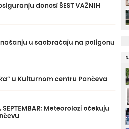
osiguranju donosi ŠEST VAŽNIH
onašanju u saobraćaju na poligonu
N
ka” u Kulturnom centru Pančeva
. SEPTEMBAR: Meteorolozi očekuju
ančevu