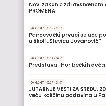
Novi zakon o zdravstvenom 
PROMENA
20.09.2017. | 05:35 > 11:10
Pančevački prvaci se uče p
u školi „Stevica Jovanović“
20.09.2017. | 05:22 > 16:50
Predstava „Hor bečkih deča
20.09.2017. | 05:17 > 18:07
JUTARNJE VESTI ZA SREDU, 20
veću količinu padavina u P