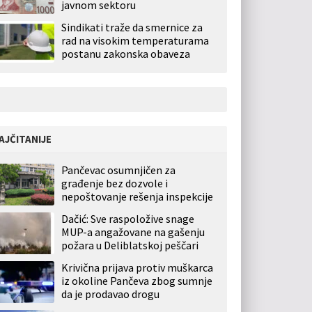
javnom sektoru
Sindikati traže da smernice za
rad na visokim temperaturama
postanu zakonska obaveza
AJČITANIJE
Pančevac osumnjičen za
građenje bez dozvole i
nepoštovanje rešenja inspekcije
Dačić: Sve raspoložive snage
MUP-a angažovane na gašenju
požara u Deliblatskoj peščari
Krivična prijava protiv muškarca
iz okoline Pančeva zbog sumnje
da je prodavao drogu