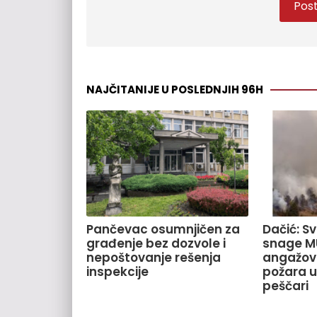
NAJČITANIJE U POSLEDNJIH 96H
Pančevac osumnjičen za
Dačić: S
građenje bez dozvole i
snage M
nepoštovanje rešenja
angažov
inspekcije
požara u
peščari