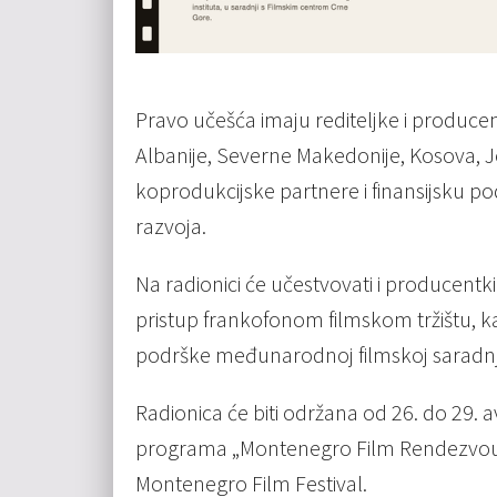
Pravo učešća imaju rediteljke i producen
Albanije, Severne Makedonije, Kosova, 
koprodukcijske partnere i finansijsku podr
razvoja.
Na radionici će učestvovati i producentk
pristup frankofonom filmskom tržištu, k
podrške međunarodnoj filmskoj saradnj
Radionica će biti održana od 26. do 29.
programa „Montenegro Film Rendezvous“ 
Montenegro Film Festival.