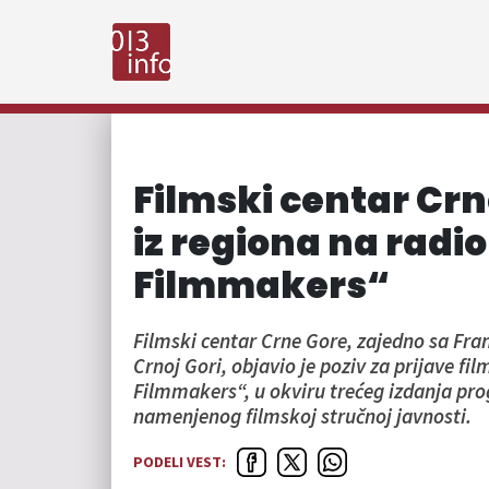
Filmski centar Crn
iz regiona na radi
Filmmakers“
Filmski centar Crne Gore, zajedno sa F
Crnoj Gori, objavio je poziv za prijave fi
Filmmakers“, u okviru trećeg izdanja p
namenjenog filmskoj stručnoj javnosti.
PODELI VEST: