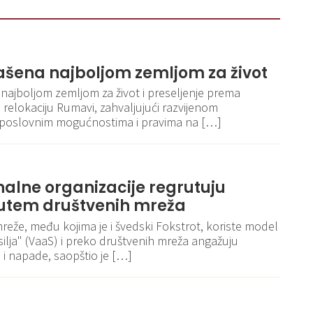
lašena najboljom zemljom za život
 najboljom zemljom za život i preseljenje prema
relokaciju Rumavi, zahvaljujući razvijenom
poslovnim mogućnostima i pravima na […]
nalne organizacije regrutuju
utem društvenih mreža
eže, među kojima je i švedski Fokstrot, koriste model
ilja" (VaaS) i preko društvenih mreža angažuju
 i napade, saopštio je […]