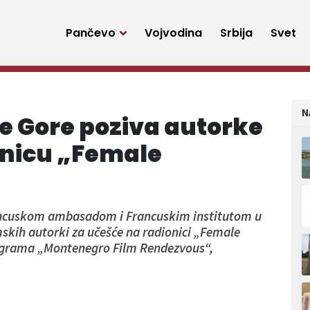
Pančevo
Vojvodina
Srbija
Svet
N
e Gore poziva autorke
onicu „Female
rancuskom ambasadom i Francuskim institutom u
lmskih autorki za učešće na radionici „Female
rograma „Montenegro Film Rendezvous“,