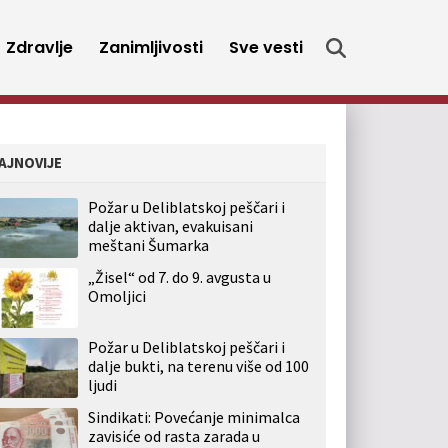
Zdravlje
Zanimljivosti
Sve vesti
AJNOVIJE
Požar u Deliblatskoj peščari i
dalje aktivan, evakuisani
meštani Šumarka
„Žisel“ od 7. do 9. avgusta u
Omoljici
Požar u Deliblatskoj peščari i
dalje bukti, na terenu više od 100
ljudi
Sindikati: Povećanje minimalca
zavisiće od rasta zarada u