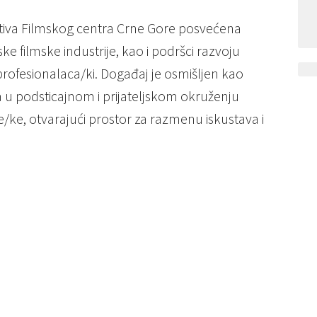
ativa Filmskog centra Crne Gore posvećena
e filmske industrije, kao i podršci razvoju
 profesionalaca/ki. Događaj je osmišljen kao
a u podsticajnom i prijateljskom okruženju
e/ke, otvarajući prostor za razmenu iskustava i