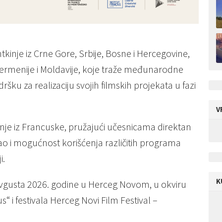
tkinje iz Crne Gore, Srbije, Bosne i Hercegovine,
Jermenije i Moldavije, koje traže međunarodne
šku za realizaciju svojih filmskih projekata u fazi
V
inje iz Francuske, pružajući učesnicama direktan
ao i mogućnost korišćenja različitih programa
i.
K
 avgusta 2026. godine u Herceg Novom, u okviru
i festivala Herceg Novi Film Festival –