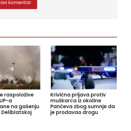
ve raspoložive
Krivična prijava protiv
UP-a
muškarca iz okoline
ane na gašenju
Pančeva zbog sumnje da
 Deliblatskoj
je prodavao drogu