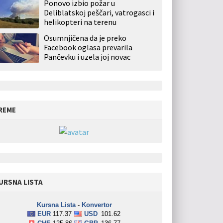
Ponovo izbio požar u
Deliblatskoj peščari, vatrogasci i
helikopteri na terenu
Osumnjičena da je preko
Facebook oglasa prevarila
Pančevku i uzela joj novac
REME
URSNA LISTA