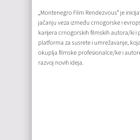
„Montenegro Film Rendezvous“ je inicij
jačanju veza između crnogorske i evropsk
karijera crnogorskih filmskih autora/ki i
platforma za susrete i umrežavanje, koj
okuplja filmske profesionalce/ke i autor
razvoj novih ideja.