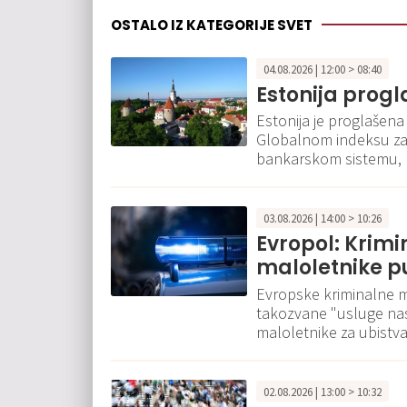
OSTALO IZ KATEGORIJE SVET
04.08.2026 | 12:00 > 08:40
Estonija prog
Estonija je proglašena
Globalnom indeksu za 
bankarskom sistemu, 
03.08.2026 | 14:00 > 10:26
Evropol: Krimi
maloletnike p
Evropske kriminalne mr
takozvane "usluge nas
maloletnike za ubistva
02.08.2026 | 13:00 > 10:32