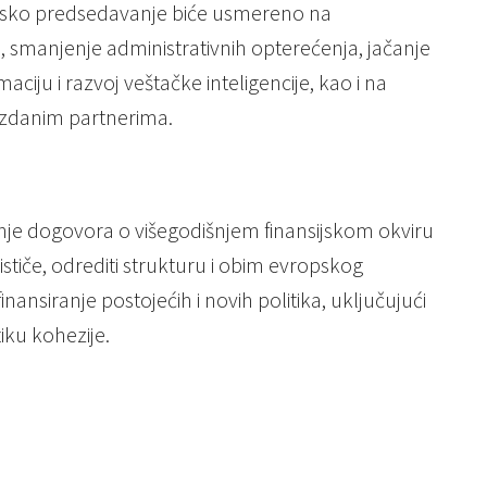
irsko predsedavanje biće usmereno na
, smanjenje administrativnih opterećenja, jačanje
aciju i razvoj veštačke inteligencije, kao i na
uzdanim partnerima.
nje dogovora o višegodišnjem finansijskom okviru
ističe, odrediti strukturu i obim evropskog
nansiranje postojećih i novih politika, uključujući
tiku kohezije.