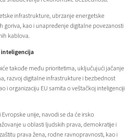
getske infrastrukture, ubrzanje energetske
nih goriva, kao i unapređenje digitalne povezanosti
ih kablova.
 inteligencija
a biće takođe među prioritetima, uključujući jačanje
a, razvoj digitalne infrastrukture i bezbednost
 organizaciju EU samita o veštačkoj inteligenciji
i Evropske unije, navodi se da će irsko
ovanje u oblasti ljudskih prava, demokratije i
 zaštitu prava žena, rodne ravnopravnosti, kao i