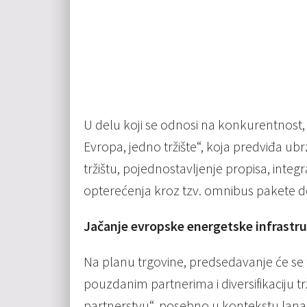
U delu koji se odnosi na konkurentnost, 
Evropa, jedno tržište“, koja predviđa u
tržištu, pojednostavljenje propisa, integr
opterećenja kroz tzv. omnibus pakete de
Jačanje evropske energetske infrastr
Na planu trgovine, predsedavanje će se
pouzdanim partnerima i diversifikaciju trž
partnerstvu“, posebno u kontekstu lan