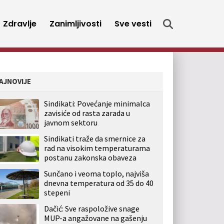
Zdravlje
Zanimljivosti
Sve vesti
AJNOVIJE
Sindikati: Povećanje minimalca
zavisiće od rasta zarada u
javnom sektoru
Sindikati traže da smernice za
rad na visokim temperaturama
postanu zakonska obaveza
Sunčano i veoma toplo, najviša
dnevna temperatura od 35 do 40
stepeni
Dačić: Sve raspoložive snage
MUP-a angažovane na gašenju