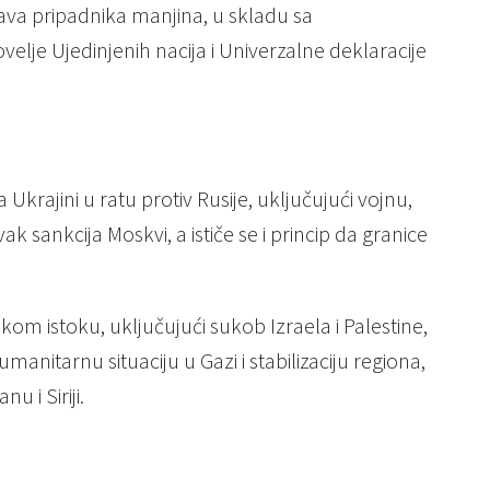
va pripadnika manjina, u skladu sa
e Ujedinjenih nacija i Univerzalne deklaracije
krajini u ratu protiv Rusije, uključujući vojnu,
ak sankcija Moskvi, a ističe se i princip da granice
kom istoku, uključujući sukob Izraela i Palestine,
nitarnu situaciju u Gazi i stabilizaciju regiona,
 i Siriji.