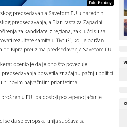
Foto: Pixabay
om irskog predsedavanja Savetom EU u narednih
arskog predsedavanja, a Plan rasta za Zapadni
širenja za kandidate iz regiona, zaključci su sa
ovati rezultate samita u Tivtu?“, koji je održan
ka od Kipra preuzima predsedavanje Savetom EU.
V
ekerat ocenio je da je ono što povezuje
a predsedavanja posvetila značajnu pažnju politici
 njihovim najvažnijim prioritetima.
 proširenju EU i da postoji postepeno jačanje
K
 se da se Evropska unija suočava sa