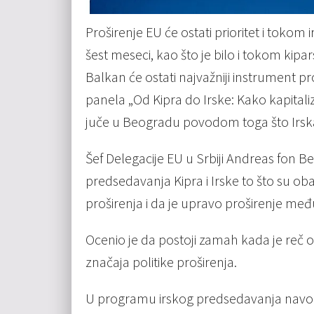
Proširenje EU će ostati prioritet i tok
šest meseci, kao što je bilo i tokom kip
Balkan će ostati najvažniji instrument pro
panela „Od Kipra do Irske: Kako kapitaliz
juče u Beogradu povodom toga što Irs
Šef Delegacije EU u Srbiji Andreas fon B
predsedavanja Kipra i Irske to što su ob
proširenja i da je upravo proširenje među
Ocenio je da postoji zamah kada je reč o
značaja politike proširenja.
U programu irskog predsedavanja navodi