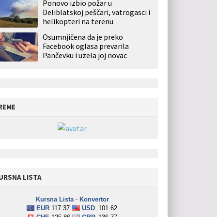
Ponovo izbio požar u
Deliblatskoj peščari, vatrogasci i
helikopteri na terenu
Osumnjičena da je preko
Facebook oglasa prevarila
Pančevku i uzela joj novac
REME
URSNA LISTA