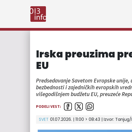
Irska preuzima p
EU
Predsedavanje Savetom Evropske unije, 
bezbednosti i zajedničkih evropskih vredn
višegodišnjem budžetu EU, preuzeće Repub
PODELI VEST:
SVET
01.07.2026. | 11:00 > 08:43
| Izvor:
Tanjug/