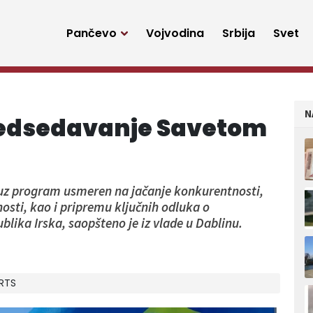
Pančevo
Vojvodina
Srbija
Svet
N
redsedavanje Savetom
uz program usmeren na jačanje konkurentnosti,
osti, kao i pripremu ključnih odluka o
lika Irska, saopšteno je iz vlade u Dablinu.
RTS