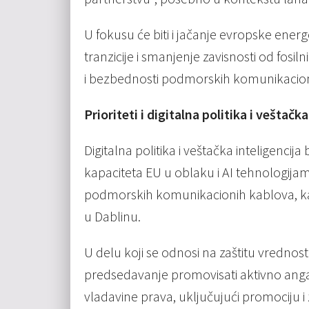
U fokusu će biti i jačanje evropske ener
tranzicije i smanjenje zavisnosti od fosil
i bezbednosti podmorskih komunikacion
Prioriteti i digitalna politika i veštačka
Digitalna politika i veštačka inteligencij
kapaciteta EU u oblaku i AI tehnologijam
podmorskih komunikacionih kablova, kao i
u Dablinu.
U delu koji se odnosi na zaštitu vrednost
predsedavanje promovisati aktivno angaž
vladavine prava, uključujući promociju i