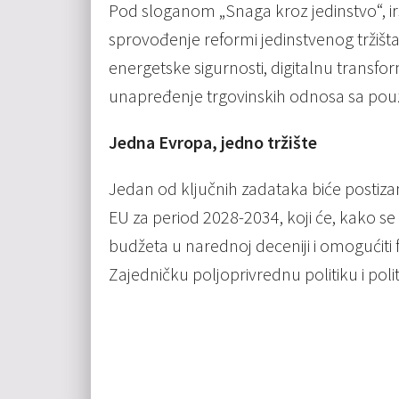
Pod sloganom „Snaga kroz jedinstvo“, 
sprovođenje reformi jedinstvenog tržišta
energetske sigurnosti, digitalnu transform
unapređenje trgovinskih odnosa sa po
Jedna Evropa, jedno tržište
Jedan od ključnih zadataka biće postiza
EU za period 2028-2034, koji će, kako se 
budžeta u narednoj deceniji i omogućiti fi
Zajedničku poljoprivrednu politiku i poli