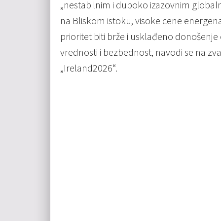
„nestabilnim i duboko izazovnim globalni
na Bliskom istoku, visoke cene energenat
prioritet biti brže i usklađeno donošenje
vrednosti i bezbednost, navodi se na zva
„Ireland2026“.