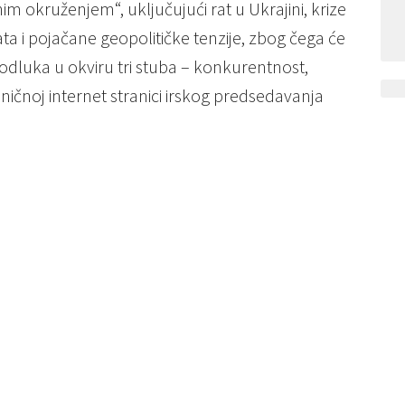
m okruženjem“, uključujući rat u Ukrajini, krize
a i pojačane geopolitičke tenzije, zbog čega će
 odluka u okviru tri stuba – konkurentnost,
ničnoj internet stranici irskog predsedavanja