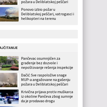
požara u Deliblatskoj peščari
Ponovo izbio požar u
Deliblatskoj peščari, vatrogasci i
helikopteri na terenu
AJČITANIJE
Pančevac osumnjičen za
građenje bez dozvole i
nepoštovanje rešenja inspekcije
Dačić: Sve raspoložive snage
MUP-a angažovane na gašenju
požara u Deliblatskoj peščari
Krivična prijava protiv muškarca
iz okoline Pančeva zbog sumnje
da je prodavao drogu