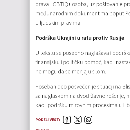
prava LGBTIQ+ osoba, uz poštovanje pra
međunarodnim dokumentima poput Povelj
o ljudskim pravima.
Podrška Ukrajini u ratu protiv Rusije
U tekstu se posebno naglašava i podrška U
finansijsku i političku pomoć, kao i nastav
ne mogu da se menjaju silom.
Poseban deo posvećen je situaciji na Blis
sa naglaskom na dvodržavno rešenje, huma
kao i podršku mirovnim procesima u Libanu
PODELI VEST: