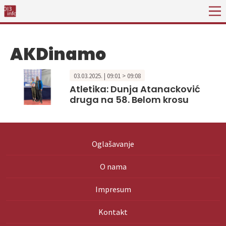
AKDinamo
03.03.2025. | 09:01 > 09:08
Atletika: Dunja Atanacković
druga na 58. Belom krosu
Oglašavanje
O nama
Impresum
Kontakt