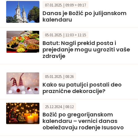
07.01.2025. | 09:09 > 09:17
Danas je Božić po julijanskom
kalendaru
05.01.2025. | 11:03 > 11:15
Batut: Nagli prekid posta i
prejedanje mogu ugroziti vaše
zdravlje
05.01.2025. | 08:26
Kako su patuljci postali deo
praznične dekoracije?
25.12.2024. | 08:12
Božić po gregorijanskom
kalendaru – vernici danas
obeležavaju rođenje Isusovo