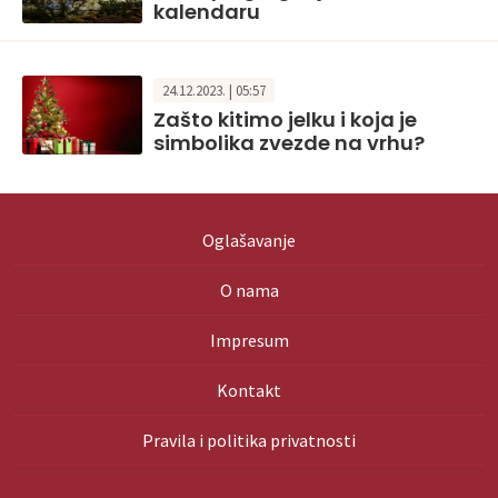
kalendaru
24.12.2023. | 05:57
Zašto kitimo jelku i koja je
simbolika zvezde na vrhu?
Oglašavanje
O nama
Impresum
Kontakt
Pravila i politika privatnosti