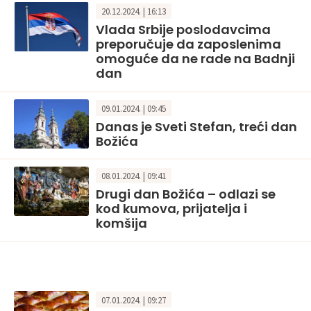
20.12.2024. | 16:13
Vlada Srbije poslodavcima
preporučuje da zaposlenima
omoguće da ne rade na Badnji
dan
09.01.2024. | 09:45
Danas je Sveti Stefan, treći dan
Božića
08.01.2024. | 09:41
Drugi dan Božića – odlazi se
kod kumova, prijatelja i
komšija
07.01.2024. | 09:27