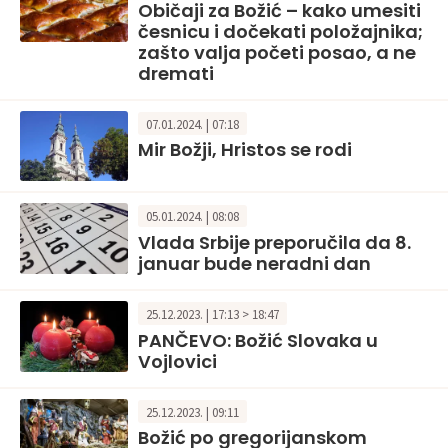
Običaji za Božić – kako umesiti
česnicu i dočekati položajnika;
zašto valja početi posao, a ne
dremati
07.01.2024. | 07:18
Mir Božji, Hristos se rodi
05.01.2024. | 08:08
Vlada Srbije preporučila da 8.
januar bude neradni dan
25.12.2023. | 17:13 > 18:47
PANČEVO: Božić Slovaka u
Vojlovici
25.12.2023. | 09:11
Božić po gregorijanskom