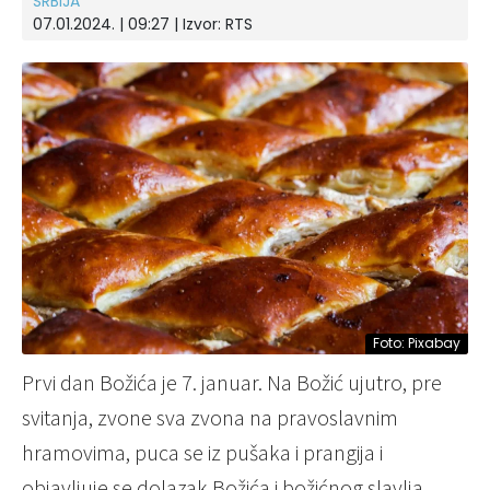
SRBIJA
07.01.2024. | 09:27
| Izvor:
RTS
Foto: Pixabay
Prvi dan Božića je 7. januar. Na Božić ujutro, pre
svitanja, zvone sva zvona na pravoslavnim
hramovima, puca se iz pušaka i prangija i
objavljuje se dolazak Božića i božićnog slavlja.