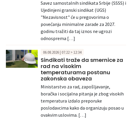
Savez samostalnih sindikata Srbije (SSSS) i
Ujedinjeni granski sindikat (UGS)
"Nezavisnost" će u pregovorima o
povećanju minimalne zarade za 2027.
godinu tražiti da taj iznos ne ugrozi
odnosprema […]
06.08.2026 | 07:22 > 12:34
Sindikati traže da smernice za
rad na visokim
temperaturama postanu
zakonska obaveza
Ministarstvo za rad, zapošljavanje,
boračka i socijalna pitanja je zbog visokih
temperatura izdalo preporuke
poslodavcima kako da organizuju posao u
ovakvim uslovima. […]