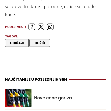
se provodi u krugu porodice, ne ide se u tuđe
kuće.
PODELI VEST:
TAGOVI:
OBIČAJI
BOŽIĆ
NAJČITANIJE U POSLEDNJIH 96H
Nove cene goriva