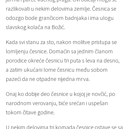
razlikovati u nekim delovima zemlje. Česnica se
odozgo bode grančicom badnjaka i ima ulogu
slavskog kolača na Božić.
Kada svi stanu za sto, nakon molitve pristupa se
lomljenju česnice. Domaćin sa jednim članom
porodice okreće česnicu tri puta s leva na desno,
a zatim ukućani lome česnicu među sobom
pazeći da ne otpadne nijedna mrva.
Onaj ko dobije deo česnice u kojoj je novčić, po
narodnom verovanju, biće srećan i uspešan
tokom čitave godine.
U nekim delovima tri komada česnice ostave se sa