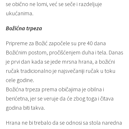
se obično ne lomi, već se seče i razdeljuje
ukućanima.
Božićna trpeza
Pripreme za Božić započele su pre 40 dana
Božićnim postom, pročišćenjem duha i tela. Danas
je prvi dan kada se jede mrsna hrana, a božićni
ručak tradicionalno je najsvečaniji ručak u toku
cele godine.
Božićna trpeza prema običajima je obilna i
berićetna, jer se veruje da će zbog toga i čitava
godina biti takva.
Hrana ne bi trebalo da se odnosi sa stola naredna