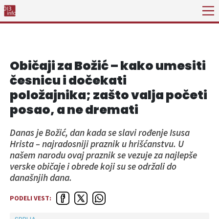
Običaji za Božić – kako umesiti
česnicu i dočekati
položajnika; zašto valja početi
posao, a ne dremati
Danas je Božić, dan kada se slavi rođenje Isusa
Hrista – najradosniji praznik u hrišćanstvu. U
našem narodu ovaj praznik se vezuje za najlepše
verske običaje i obrede koji su se održali do
današnjih dana.
PODELI VEST: