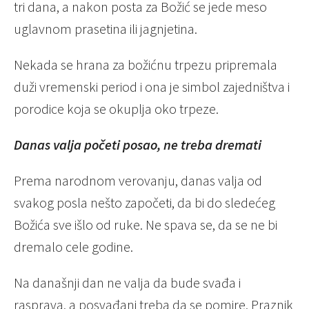
tri dana, a nakon posta za Božić se jede meso
uglavnom prasetina ili jagnjetina.
Nekada se hrana za božićnu trpezu pripremala
duži vremenski period i ona je simbol zajedništva i
porodice koja se okuplja oko trpeze.
Danas valja početi posao, ne treba dremati
Prema narodnom verovanju, danas valja od
svakog posla nešto započeti, da bi do sledećeg
Božića sve išlo od ruke. Ne spava se, da se ne bi
dremalo cele godine.
Na današnji dan ne valja da bude svađa i
rasprava, a posvađani treba da se pomire. Praznik