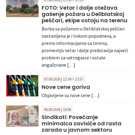
FOTO: Vetar i dalje otežava
gašenje požara u Deliblatskoj
peščari, ekipe ostaju na terenu
Borba sa požarom u Deliblatskoj peščari
nastavljena je i tokom popodneva, a
prema informacijama sa terena,
promenljiv vetar i dalje predstavlja najveći
problem za vatrogasce i ostale
angažovane […]
07.08.2026 | 12:34 > 13:57
Nove cene goriva
Objavljene su nove cene […]
06.08.2026 | 10:06
Sindikati: Povećanje
minimalca zavisiće od rasta
zarada u javnom sektoru