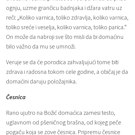
ognju, uzme grančicu badnjaka i džara vatru uz
reči: „Koliko varnica, toliko zdravlja, koliko varnica,
toliko sreće i veselja, koliko varnica, toliko parica.“
On može da nabroji sve što misli da bi domaćinu
bilo važno da mu se umnoži.
Veruje se da će porodica zahvaljujući tome biti
zdrava i radosna tokom cele godine, a običaj je da
domaćini daruju položajnika.
Česnica
Rano ujutro na Božić domaćica zamesi testo,
uglavnom od pšeničnog brašna, od kojeg peče
pogaču koja se zove česnica. Pripremu česnice