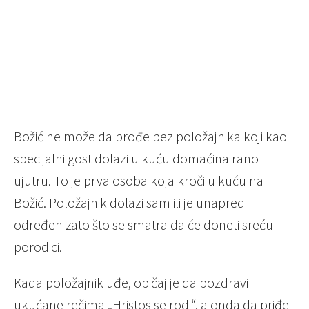
Božić ne može da prođe bez položajnika koji kao
specijalni gost dolazi u kuću domaćina rano
ujutru. To je prva osoba koja kroči u kuću na
Božić. Položajnik dolazi sam ili je unapred
određen zato što se smatra da će doneti sreću
porodici.
Kada položajnik uđe, običaj je da pozdravi
ukućane rečima „Hristos se rodi“, a onda da priđe