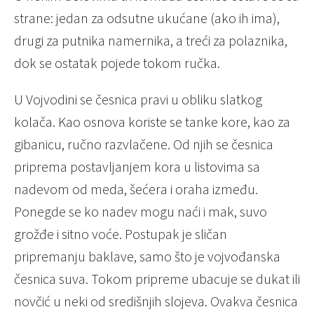
strane: jedan za odsutne ukućane (ako ih ima),
drugi za putnika namernika, a treći za polaznika,
dok se ostatak pojede tokom ručka.
U Vojvodini se česnica pravi u obliku slatkog
kolača. Kao osnova koriste se tanke kore, kao za
gibanicu, ručno razvlačene. Od njih se česnica
priprema postavljanjem kora u listovima sa
nadevom od meda, šećera i oraha između.
Ponegde se ko nadev mogu naći i mak, suvo
grožđe i sitno voće. Postupak je sličan
pripremanju baklave, samo što je vojvođanska
česnica suva. Tokom pripreme ubacuje se dukat ili
novčić u neki od središnjih slojeva. Ovakva česnica