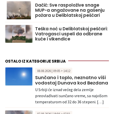
Dačić: Sve raspoložive snage
MUP-a angažovane na gašenju
požara u Deliblatskoj peščari
Teška noć u Deliblatskoj peščari:
Vatrogasci uspeli da odbrane
kuće i vikendice
OSTALO IZ KATEGORIJE SRBIJA
08.08.2026 | 09:05 > 14:12
Sunčano i toplo, neznatno viši
vodostaj Dunava kod Bezdana
U Srbiji će iznad većeg dela zemlje
preovlađivati sunčano vreme, sa najvišom
temperaturom od 32 do 36 stepeni. […]
07.08.2026 | 19:56 > 07:51