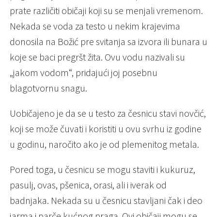
prate različiti običaji koji su se menjali vremenom.
Nekada se voda za testo u nekim krajevima
donosila na Božić pre svitanja sa izvora ili bunara u
koje se baci pregršt žita. Ovu vodu nazivali su
„jakom vodom“, pridajući joj posebnu
blagotvornu snagu.
Uobičajeno je da se u testo za česnicu stavi novčić,
koji se može čuvati i koristiti u ovu svrhu iz godine
u godinu, naročito ako je od plemenitog metala.
Pored toga, u česnicu se mogu staviti i kukuruz,
pasulj, ovas, pšenica, orasi, ali i iverak od
badnjaka. Nekada su u česnicu stavljani čak i deo
jarma i parče kućnog praga. Ovi običaji mogu se