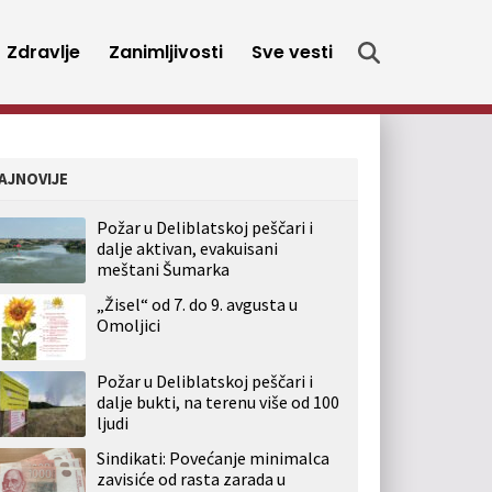
Zdravlje
Zanimljivosti
Sve vesti
AJNOVIJE
Požar u Deliblatskoj peščari i
dalje aktivan, evakuisani
meštani Šumarka
„Žisel“ od 7. do 9. avgusta u
Omoljici
Požar u Deliblatskoj peščari i
dalje bukti, na terenu više od 100
ljudi
Sindikati: Povećanje minimalca
zavisiće od rasta zarada u