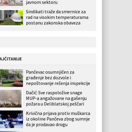
javnom sektoru
Sindikati traže da smernice za
rad na visokim temperaturama
postanu zakonska obaveza
AJČITANIJE
Pančevac osumnjičen za
građenje bez dozvole i
nepoštovanje rešenja inspekcije
Dačić: Sve raspoložive snage
MUP-a angažovane na gašenju
požara u Deliblatskoj peščari
Krivična prijava protiv muškarca
iz okoline Pančeva zbog sumnje
da je prodavao drogu