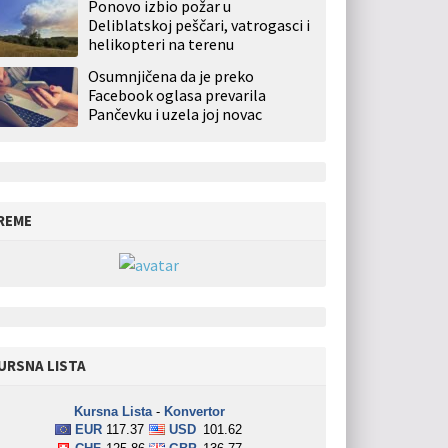
Ponovo izbio požar u
Deliblatskoj peščari, vatrogasci i
helikopteri na terenu
Osumnjičena da je preko
Facebook oglasa prevarila
Pančevku i uzela joj novac
REME
URSNA LISTA