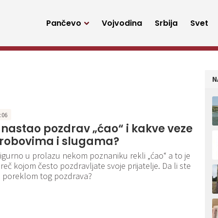
Pančevo
Vojvodina
Srbija
Svet
N
7:06
 nastao pozdrav „ćao“ i kakve veze
 robovima i slugama?
igurno u prolazu nekom poznaniku rekli „ćao“ a to je
reč kojom često pozdravljate svoje prijatelje. Da li ste
a poreklom tog pozdrava?