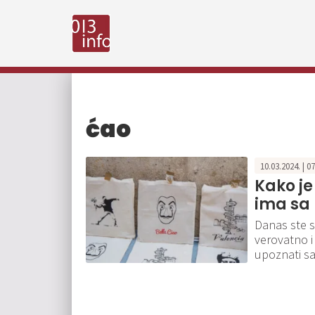
ćao
10.03.2024. | 0
Kako je
ima sa
Danas ste s
verovatno i 
upoznati s