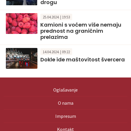
drogu
25.04.2024. | 19:53
Kamioni s voćem više nemaju
prednost na graničnim
prelazima
14.04.2024. | 09:22
Dokle ide maštovitost švercera
Oglašavanje
O nama
Impresum
Kontakt