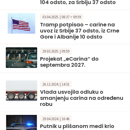
104 odsto, za Srbiju 37 odsto
03.04.2025. | 08:37 > 09:59
Tramp potpisao – carine na
uvoz iz Srbije 37 odsto, iz Crne
Gore i Albanije 10 odsto
29.03.2025. | 09:59
Projekat „eCarina“ do
septembra 2027.
26.12.2024. | 14:31
Vlada usvojila odluku o
smanjenju carina na određenu
robu
29.04.2024. | 16:46
Putnik u plišanom medi krio