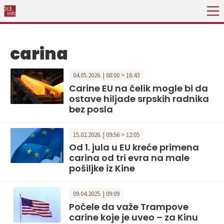
carina
04.05.2026. | 08:00 > 16:43
Carine EU na čelik mogle bi da
ostave hiljade srpskih radnika
bez posla
15.02.2026. | 09:56 > 12:05
Od 1. jula u EU kreće primena
carina od tri evra na male
pošiljke iz Kine
09.04.2025. | 09:09
Počele da važe Trampove
carine koje je uveo – za Kinu