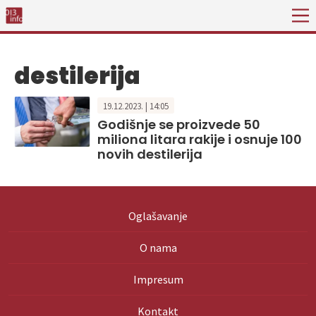
destilerija
19.12.2023. | 14:05
Godišnje se proizvede 50
miliona litara rakije i osnuje 100
novih destilerija
Oglašavanje
O nama
Impresum
Kontakt