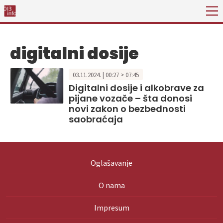
digitalni dosije
03.11.2024. | 00:27 > 07:45
Digitalni dosije i alkobrave za
pijane vozače – šta donosi
novi zakon o bezbednosti
saobraćaja
Oglašavanje
O nama
Impresum