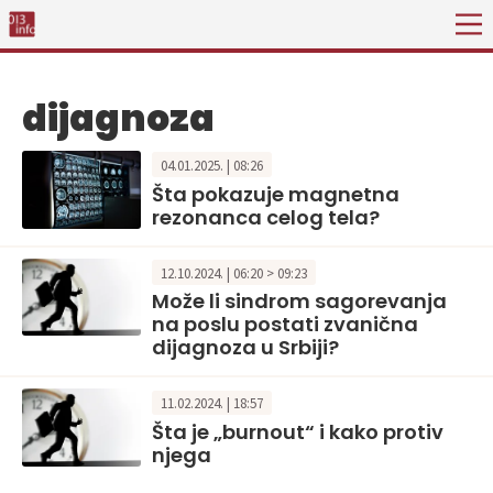
dijagnoza
04.01.2025. | 08:26
Šta pokazuje magnetna
rezonanca celog tela?
12.10.2024. | 06:20 > 09:23
Može li sindrom sagorevanja
na poslu postati zvanična
dijagnoza u Srbiji?
11.02.2024. | 18:57
Šta je „burnout“ i kako protiv
njega