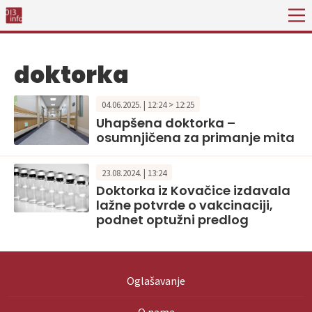
doktorka
04.06.2025. | 12:24 > 12:25
Uhapšena doktorka –
osumnjičena za primanje mita
23.08.2024. | 13:24
Doktorka iz Kovačice izdavala
lažne potvrde o vakcinaciji,
podnet optužni predlog
Oglašavanje