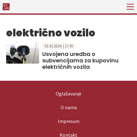
električno vozilo
01.02.2024. | 17:35
Usvojena uredba o
subvencijama za kupovinu
električnih vozila
Oglašavanje
O nama
Impresum
Kontakt