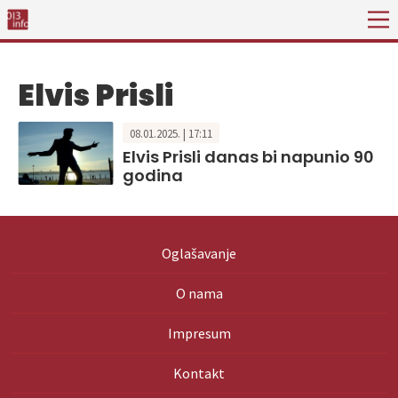
Elvis Prisli
08.01.2025. | 17:11
Elvis Prisli danas bi napunio 90
godina
Oglašavanje
O nama
Impresum
Kontakt