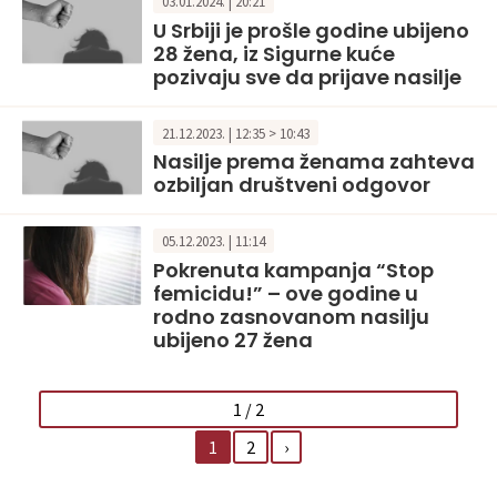
03.01.2024. | 20:21
U Srbiji je prošle godine ubijeno
28 žena, iz Sigurne kuće
pozivaju sve da prijave nasilje
21.12.2023. | 12:35 > 10:43
Nasilje prema ženama zahteva
ozbiljan društveni odgovor
05.12.2023. | 11:14
Pokrenuta kampanja “Stop
femicidu!” – ove godine u
rodno zasnovanom nasilju
ubijeno 27 žena
1 / 2
1
2
›