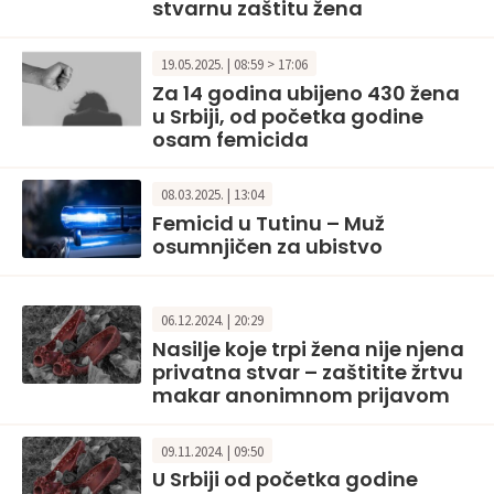
stvarnu zaštitu žena
19.05.2025. | 08:59 > 17:06
Za 14 godina ubijeno 430 žena
u Srbiji, od početka godine
osam femicida
08.03.2025. | 13:04
Femicid u Tutinu – Muž
osumnjičen za ubistvo
06.12.2024. | 20:29
Nasilje koje trpi žena nije njena
privatna stvar – zaštitite žrtvu
makar anonimnom prijavom
09.11.2024. | 09:50
U Srbiji od početka godine