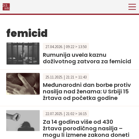
femicid
27.04.2026. | 09:22 > 13:50
Rumunija uvela kaznu
doživotnog zatvora za femicid
25.11.2025. | 21:21 > 11:43
Međunarodni dan borbe protiv
nasilja nad ženama: U Srbiji 15
žrtava od početka godine
22.07.2025. | 21:02 > 16:15
Za 14 godina više od 430
žrtava porodičnog nasilja –
mogu li izmene zakona doneti