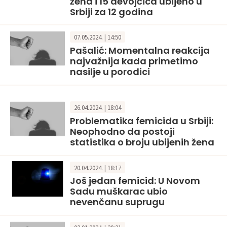
žena i 15 devojčica ubijeno u
Srbiji za 12 godina
07.05.2024. | 14:50
Pašalić: Momentalna reakcija
najvažnija kada primetimo
nasilje u porodici
26.04.2024. | 18:04
Problematika femicida u Srbiji:
Neophodno da postoji
statistika o broju ubijenih žena
20.04.2024. | 18:17
Još jedan femicid: U Novom
Sadu muškarac ubio
nevenčanu suprugu