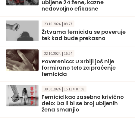
ubijene 24 žene, kazne
nedovoljno efikasne
23.10.2024. | 08:27
Žrtvama femicida se poveruje
tek kad bude prekasno
22.10.2024. | 16:54
Poverenica: U Srbiji još nije
formirano telo za praćenje
femicida
30.06.2024. | 15:11 > 07:58
Femicid kao zasebno krivično
delo: Da li bi se broj ubijenih
žena smanjio