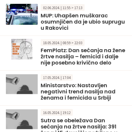
02.06.2024. | 11:55 > 17:13
MUP: Uhapšen muškarac
osumnjičen da je ubio suprugu
u Rakovici
18.05.2024. | 08:59 > 22:03
FemPlatz: Dan sećanja na žene
žrtve nasilja – femicid i dalje
nije posebno krivično delo
17.05.2024. | 17:04
Ministarstvo: Nastavljen
negativni trend nasilja nad
ženama i femicida u Srbiji
16.05.2024. | 19:12
Sutra se obeležava Dan
sećanja na žrtve nasilja: 391