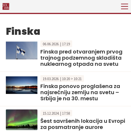
Finska
06.06.2026. | 17:19
Finska pred otvaranjem prvog
trajnog podzemnog skladišta
nuklearnog otpada na svetu
19.03.2026. | 10:20 > 10:21
Finska ponovo proglašena za
najsrećniju zemlju na svetu –
Srbija je na 30. mestu
15.12.2024. | 17:58
Šest savršenih lokacija u Evropi
za posmatranje aurore