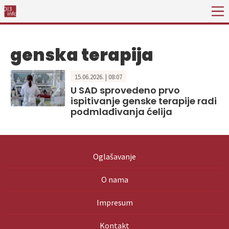
genska terapija
15.06.2026. | 08:07
U SAD sprovedeno prvo
ispitivanje genske terapije radi
podmlađivanja ćelija
Oglašavanje
O nama
Impresum
Kontakt