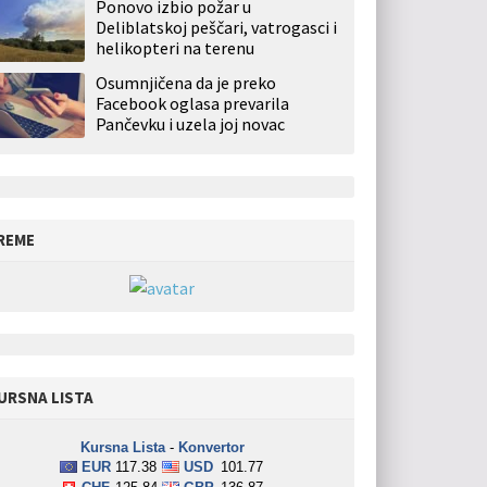
Ponovo izbio požar u
Deliblatskoj peščari, vatrogasci i
helikopteri na terenu
Osumnjičena da je preko
Facebook oglasa prevarila
Pančevku i uzela joj novac
REME
URSNA LISTA