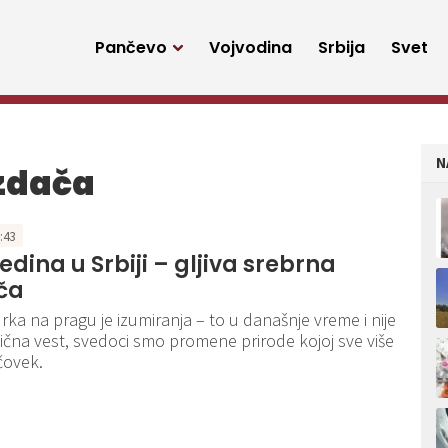
Pančevo
Vojvodina
Srbija
Svet
N
ezdača
9:43
edina u Srbiji – gljiva srebrna
ča
ka na pragu je izumiranja – to u današnje vreme i nije
ična vest, svedoci smo promene prirode kojoj sve više
čovek.