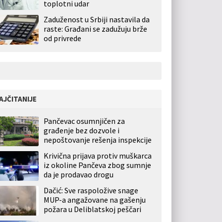
toplotni udar
Zaduženost u Srbiji nastavila da
raste: Građani se zadužuju brže
od privrede
AJČITANIJE
Pančevac osumnjičen za
građenje bez dozvole i
nepoštovanje rešenja inspekcije
Krivična prijava protiv muškarca
iz okoline Pančeva zbog sumnje
da je prodavao drogu
Dačić: Sve raspoložive snage
MUP-a angažovane na gašenju
požara u Deliblatskoj peščari