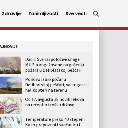
Zdravlje
Zanimljivosti
Sve vesti
AJNOVIJE
Dačić: Sve raspoložive snage
MUP-a angažovane na gašenju
požara u Deliblatskoj peščari
Ponovo izbio požar u
Deliblatskoj peščari, vatrogasci i
helikopteri na terenu
Od 17. avgusta 18 novih lekova
na recept o trošku države
Temperature preko 40 stepeni:
Kako prepoznati sunčanicu i