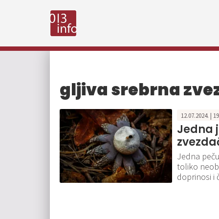
gljiva srebrna zv
12.07.2024. | 1
Jedna j
zvezda
Jedna pečur
toliko neob
doprinosi i 