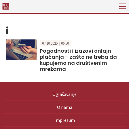
i
07.10.2025. | 06:50
Pogodnosti i izazovi onlajn
plaćanja – zašto ne treba da
kupujemo na društvenim
mrežama
Oglašavanje
O nama
Impresum