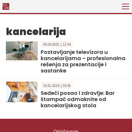
kancelarija
08.04.2025. | 12:34
Postavljanje televizora u
kancelarijama – profesionalna
rešenja za prezentacije i
sastanke
10.01.2024. | 18:36
Sedeći posao i zdravlje: Bar
štampač odmaknite od
kancelarijskog stola
Oglašavanje