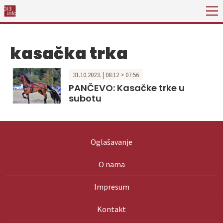
kasačka trka
31.10.2023. | 08:12 > 07:56
PANČEVO: Kasačke trke u
subotu
Oglašavanje
O nama
Impresum
Kontakt