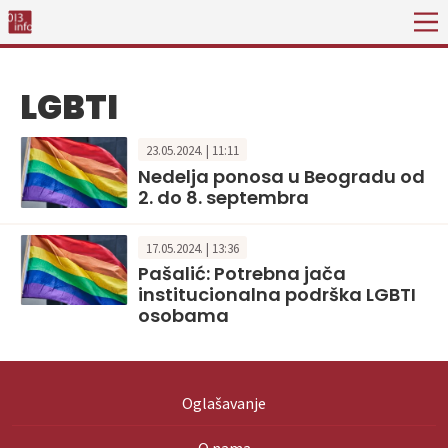
LGBTI
23.05.2024. | 11:11
Nedelja ponosa u Beogradu od
2. do 8. septembra
17.05.2024. | 13:36
Pašalić: Potrebna jača
institucionalna podrška LGBTI
osobama
Oglašavanje