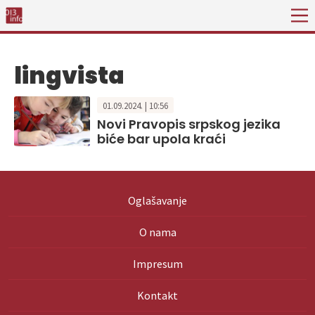
lingvista
01.09.2024. | 10:56
Novi Pravopis srpskog jezika
biće bar upola kraći
Oglašavanje
O nama
Impresum
Kontakt