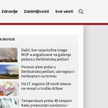
Zdravlje
Zanimljivosti
Sve vesti
AJNOVIJE
Dačić: Sve raspoložive snage
MUP-a angažovane na gašenju
požara u Deliblatskoj peščari
Ponovo izbio požar u
Deliblatskoj peščari, vatrogasci i
helikopteri na terenu
Od 17. avgusta 18 novih lekova
na recept o trošku države
Temperature preko 40 stepeni:
Kako prepoznati sunčanicu i