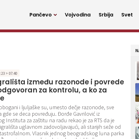
Pančevo
Vojvodina
Srbija
Svet
N
1:23 > 07:40
grališta između razonode i povrede
 odgovoran za kontrolu, a ko za
e
 tobogani i ljuljaške su, umesto dečje razonode, sve
 gde se deca povređuju. Đorđe Gavrilović iz
 Instituta za zaštitu na radu rekao je za RTS da je
 igrališta uglavnom zadovoljavajući, ali starijih seže od
atastrofalnom. Vlasnik jednog beogradskog luna parka