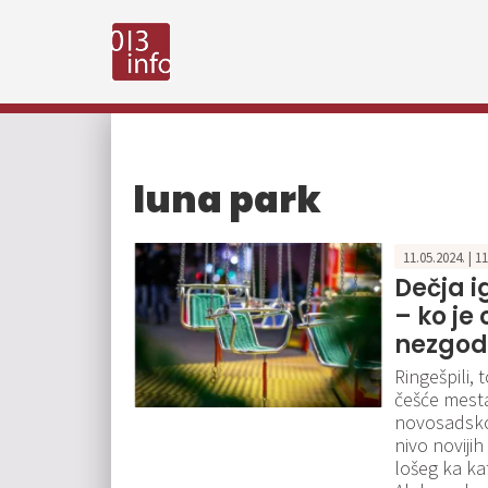
luna park
11.05.2024. | 1
Dečja i
– ko je
nezgod
Ringešpili,
češće mesta
novosadskog
nivo novijih
lošeg ka k