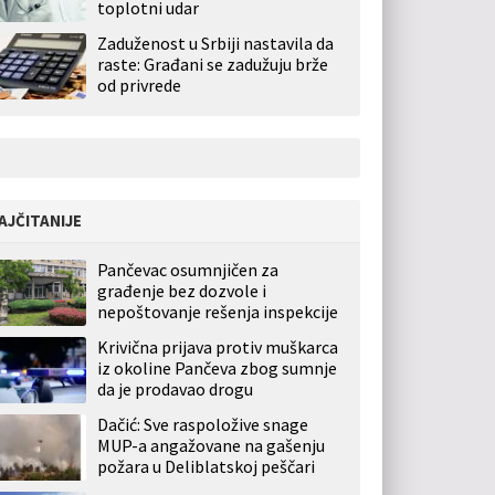
toplotni udar
Zaduženost u Srbiji nastavila da
raste: Građani se zadužuju brže
od privrede
AJČITANIJE
Pančevac osumnjičen za
građenje bez dozvole i
nepoštovanje rešenja inspekcije
Krivična prijava protiv muškarca
iz okoline Pančeva zbog sumnje
da je prodavao drogu
Dačić: Sve raspoložive snage
MUP-a angažovane na gašenju
požara u Deliblatskoj peščari