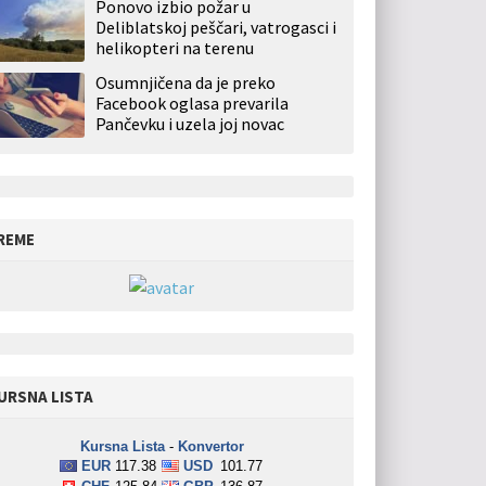
Ponovo izbio požar u
Deliblatskoj peščari, vatrogasci i
helikopteri na terenu
Osumnjičena da je preko
Facebook oglasa prevarila
Pančevku i uzela joj novac
REME
URSNA LISTA