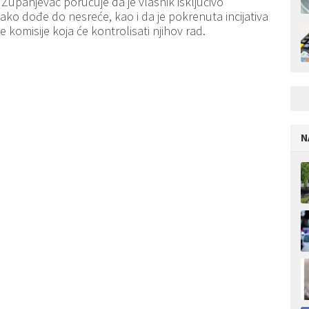
Županjevac poručuje da je vlasnik isključivo
ko dođe do nesreće, kao i da je pokrenuta incijativa
e komisije koja će kontrolisati njihov rad.
N