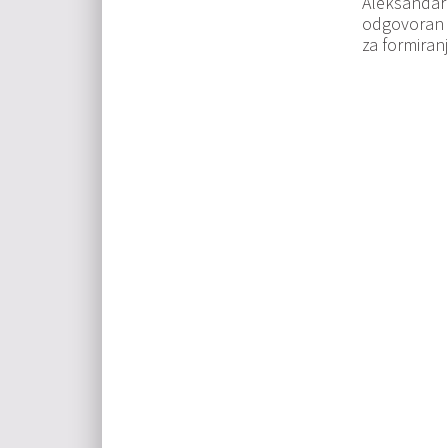
Aleksandar 
odgovoran a
za formiranj