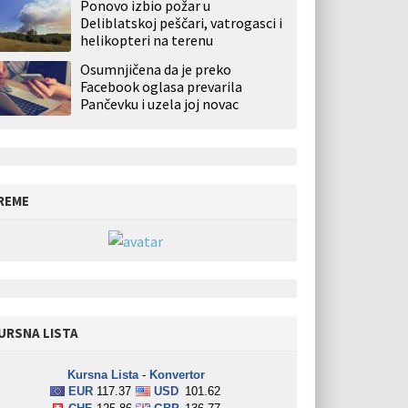
Ponovo izbio požar u
Deliblatskoj peščari, vatrogasci i
helikopteri na terenu
Osumnjičena da je preko
Facebook oglasa prevarila
Pančevku i uzela joj novac
REME
URSNA LISTA