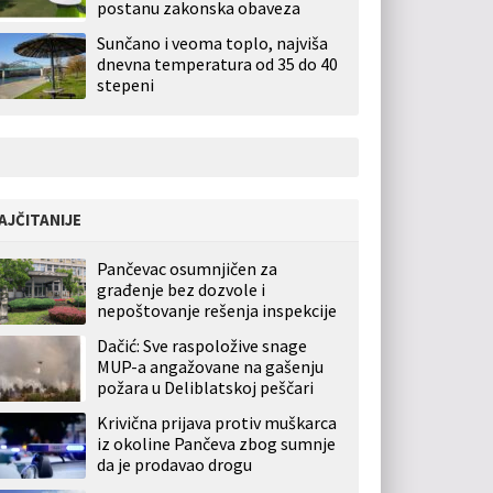
postanu zakonska obaveza
Sunčano i veoma toplo, najviša
dnevna temperatura od 35 do 40
stepeni
AJČITANIJE
Pančevac osumnjičen za
građenje bez dozvole i
nepoštovanje rešenja inspekcije
Dačić: Sve raspoložive snage
MUP-a angažovane na gašenju
požara u Deliblatskoj peščari
Krivična prijava protiv muškarca
iz okoline Pančeva zbog sumnje
da je prodavao drogu