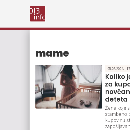
mame
05.08.2024. | 1
Koliko 
za kupo
novčan
deteta
Žene koje s
stambeno pi
kupovinu st
zapošljavanj