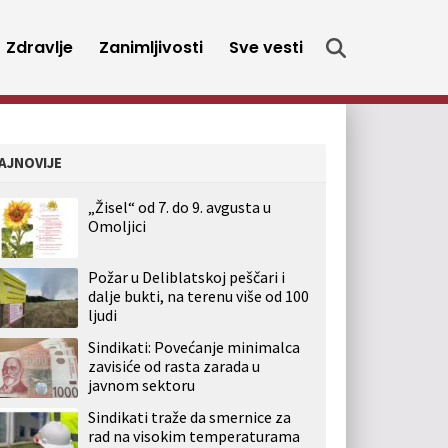
Zdravlje
Zanimljivosti
Sve vesti
AJNOVIJE
„Žisel“ od 7. do 9. avgusta u
Omoljici
Požar u Deliblatskoj peščari i
dalje bukti, na terenu više od 100
ljudi
Sindikati: Povećanje minimalca
zavisiće od rasta zarada u
javnom sektoru
Sindikati traže da smernice za
rad na visokim temperaturama