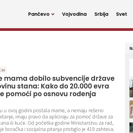
Pančevo
Vojvodina
Srbija
Svet
N
7:34
je mama dobilo subvencije države
vinu stana: Kako do 20.000 evra
e pomoći po osnovu rođenja
u u ovoj godini postala mame, a nemaju rešeno
tanje, imaju pravo da apliciraju za pomoć države za
ana ili kuće. Od početka godine Ministarstvu za rad,
e boračka i socijalna pitanja pristiglo je 419 zahteva.