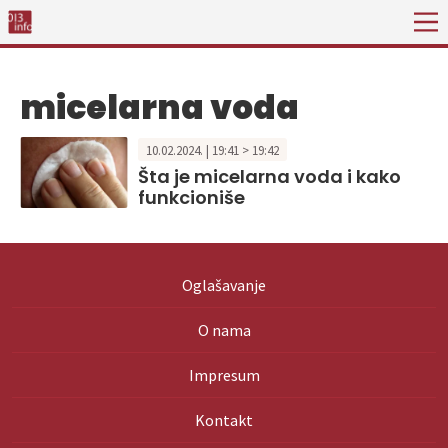
micelarna voda
10.02.2024. | 19:41 > 19:42
Šta je micelarna voda i kako
funkcioniše
Oglašavanje
O nama
Impresum
Kontakt