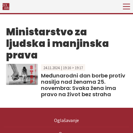
Ministarstvo za
ljudska i manjinska
prava
24.11.2024. | 19:16 > 19:17
Međunarodni dan borbe protiv
nasilja nad ženama 25.
novembra: Svaka žena ima
pravo na život bez straha
Oglašavanje