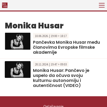
Monika Husar
10.06.2026. | 19:00 > 18:17
Pančevka Monika Husar među
članovima Evropske filmske
akademije
20.11.2024. | 19:47 > 09:03
Monika Husar: Pančevo je
uspelo da očuva svoju
kulturnu autonomiju i
autentičnost (VIDEO)
Oglašavanje