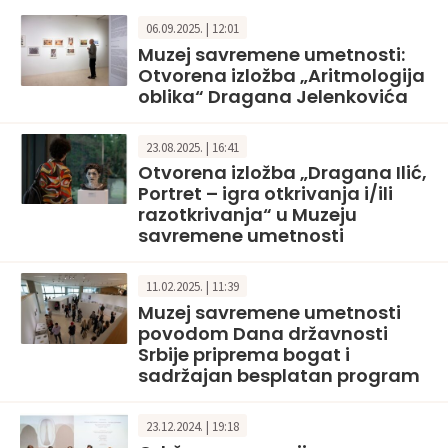
06.09.2025. | 12:01
Muzej savremene umetnosti:
Otvorena izložba „Aritmologija
oblika“ Dragana Jelenkovića
23.08.2025. | 16:41
Otvorena izložba „Dragana Ilić,
Portret – igra otkrivanja i/ili
razotkrivanja“ u Muzeju
savremene umetnosti
11.02.2025. | 11:39
Muzej savremene umetnosti
povodom Dana državnosti
Srbije priprema bogat i
sadržajan besplatan program
23.12.2024. | 19:18