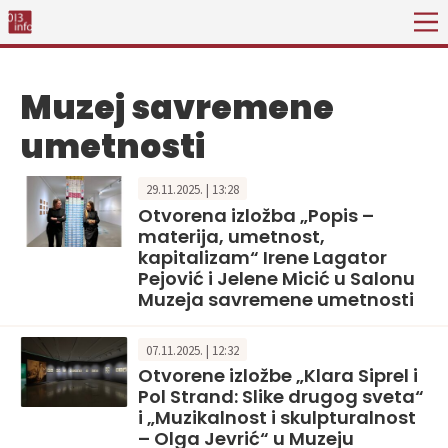
Muzej savremene
umetnosti
29.11.2025. | 13:28
Otvorena izložba „Popis –
materija, umetnost,
kapitalizam“ Irene Lagator
Pejović i Jelene Micić u Salonu
Muzeja savremene umetnosti
07.11.2025. | 12:32
Otvorene izložbe „Klara Siprel i
Pol Strand: Slike drugog sveta“
i „Muzikalnost i skulpturalnost
– Olga Jevrić“ u Muzeju