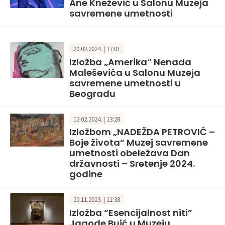
Ane Knežević u Salonu Muzeja
savremene umetnosti
20.02.2024. | 17:01
Izložba „Amerika“ Nenada
Maleševića u Salonu Muzeja
savremene umetnosti u
Beogradu
12.02.2024. | 13:28
Izložbom „NADEŽDA PETROVIĆ –
Boje života“ Muzej savremene
umetnosti obeležava Dan
državnosti – Sretenje 2024.
godine
20.11.2023. | 11:38
Izložba “Esencijalnost niti”
Jagode Buić u Muzeju