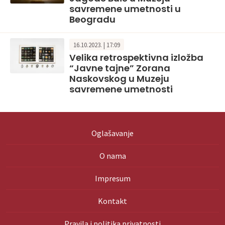
savremene umetnosti u
Beogradu
16.10.2023. | 17:09
Velika retrospektivna izložba
“Javne tajne” Zorana
Naskovskog u Muzeju
savremene umetnosti
Oglašavanje
O nama
Impresum
Kontakt
Pravila i politika privatnosti