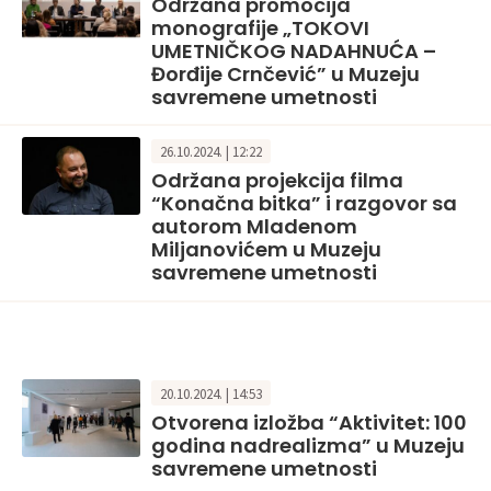
Održana promocija
monografije „TOKOVI
UMETNIČKOG NADAHNUĆA –
Đorđije Crnčević” u Muzeju
savremene umetnosti
26.10.2024. | 12:22
Održana projekcija filma
“Konačna bitka” i razgovor sa
autorom Mladenom
Miljanovićem u Muzeju
savremene umetnosti
20.10.2024. | 14:53
Otvorena izložba “Aktivitet: 100
godina nadrealizma” u Muzeju
savremene umetnosti