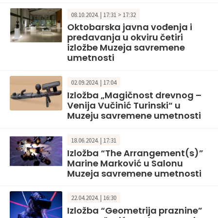
08.10.2024. | 17:31 > 17:32
Oktobarska javna vođenja i
predavanja u okviru četiri
izložbe Muzeja savremene
umetnosti
02.09.2024. | 17:04
Izložba „Magičnost drevnog –
Venija Vučinić Turinski“ u
Muzeju savremene umetnosti
18.06.2024. | 17:31
Izložba “The Arrangement(s)”
Marine Marković u Salonu
Muzeja savremene umetnosti
22.04.2024. | 16:30
Izložba “Geometrija praznine”