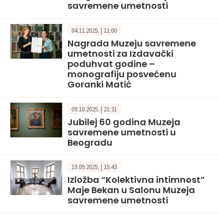
savremene umetnosti
04.11.2025. | 11:00
Nagrada Muzeju savremene
umetnosti za Izdavački
poduhvat godine –
monografiju posvećenu
Goranki Matić
09.10.2025. | 21:31
Jubilej 60 godina Muzeja
savremene umetnosti u
Beogradu
19.09.2025. | 15:43
Izložba “Kolektivna intimnost”
Maje Bekan u Salonu Muzeja
savremene umetnosti