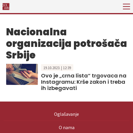
Nacionalna
organizacija potrošača
Srbije
19.10.2023. | 12:39
Ovo je „crna lista“ trgovaca na
Instagramu: Krše zakon i treba
ih izbegavati
Oglašavanje
O nama