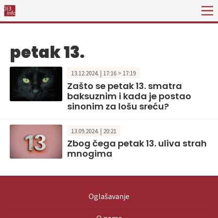
petak 13.
13.12.2024. | 17:16 > 17:19
Zašto se petak 13. smatra
baksuznim i kada je postao
sinonim za lošu sreću?
13.09.2024. | 20:21
Zbog čega petak 13. uliva strah
mnogima
Oglašavanje