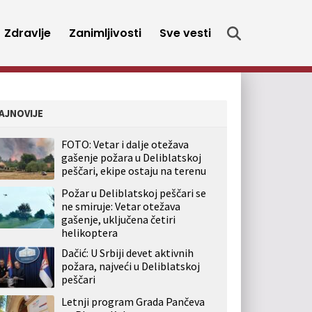
Zdravlje
Zanimljivosti
Sve vesti
AJNOVIJE
FOTO: Vetar i dalje otežava
gašenje požara u Deliblatskoj
peščari, ekipe ostaju na terenu
Požar u Deliblatskoj peščari se
ne smiruje: Vetar otežava
gašenje, uključena četiri
helikoptera
Dačić: U Srbiji devet aktivnih
požara, najveći u Deliblatskoj
peščari
Letnji program Grada Pančeva