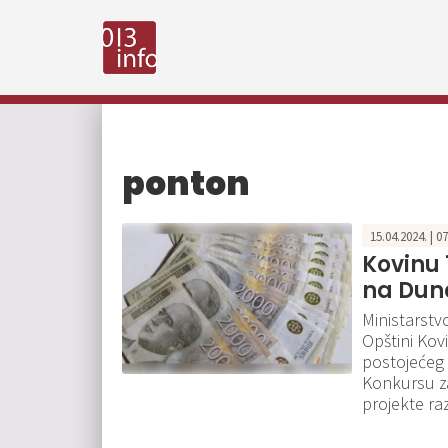
ponton
15.04.2024. | 0
Kovinu 
na Dun
Ministarstv
Opštini Kovi
postojećeg
Konkursu za
projekte ra