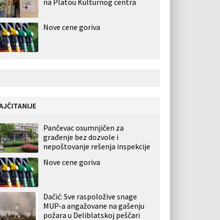
na Platou Kulturnog centra
Nove cene goriva
AJČITANIJE
Pančevac osumnjičen za
građenje bez dozvole i
nepoštovanje rešenja inspekcije
Nove cene goriva
Dačić: Sve raspoložive snage
MUP-a angažovane na gašenju
požara u Deliblatskoj peščari