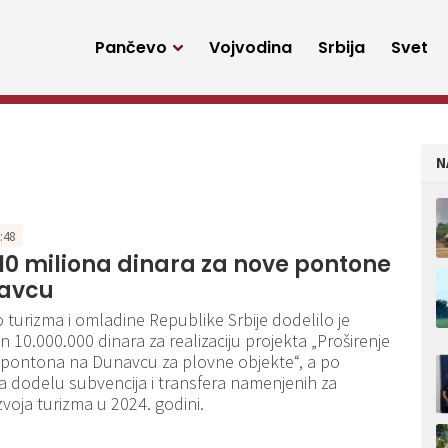
Pančevo
Vojvodina
Srbija
Svet
N
7:48
10 miliona dinara za nove pontone
avcu
o turizma i omladine Republike Srbije dodelilo je
n 10.000.000 dinara za realizaciju projekta „Proširenje
 pontona na Dunavcu za plovne objekte“, a po
 dodelu subvencija i transfera namenjenih za
zvoja turizma u 2024. godini.