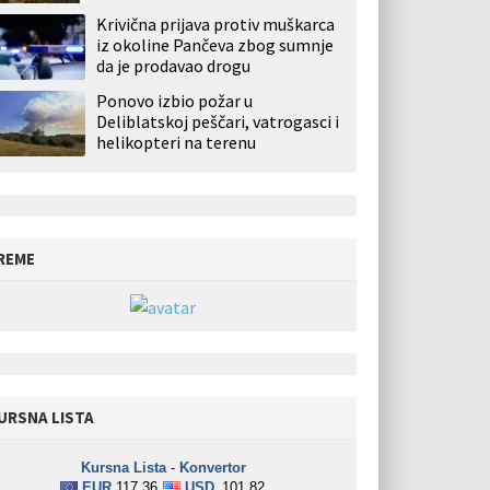
Krivična prijava protiv muškarca
iz okoline Pančeva zbog sumnje
da je prodavao drogu
Ponovo izbio požar u
Deliblatskoj peščari, vatrogasci i
helikopteri na terenu
REME
URSNA LISTA