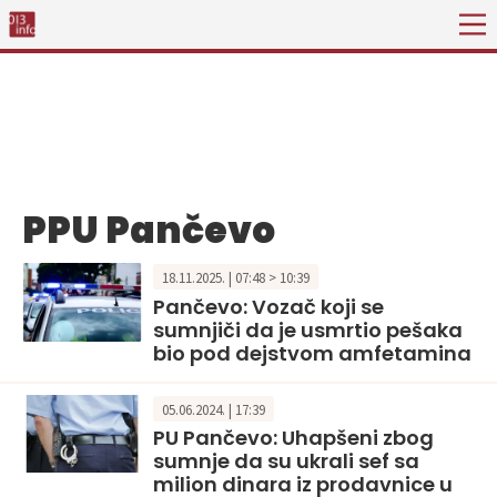
PPU Pančevo
18.11.2025. | 07:48 > 10:39
Pančevo: Vozač koji se
sumnjiči da je usmrtio pešaka
bio pod dejstvom amfetamina
05.06.2024. | 17:39
PU Pančevo: Uhapšeni zbog
sumnje da su ukrali sef sa
milion dinara iz prodavnice u