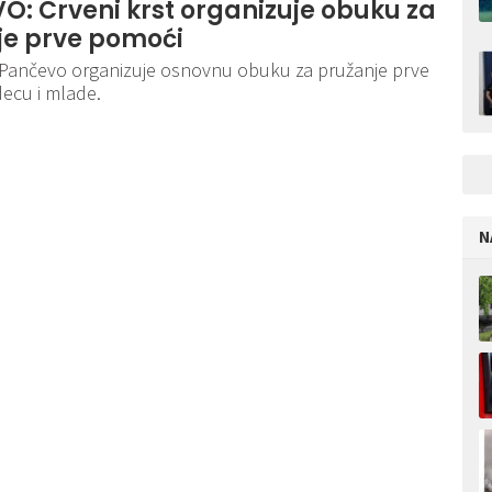
: Crveni krst organizuje obuku za
je prve pomoći
t Pančevo organizuje osnovnu obuku za pružanje prve
ecu i mlade.
N