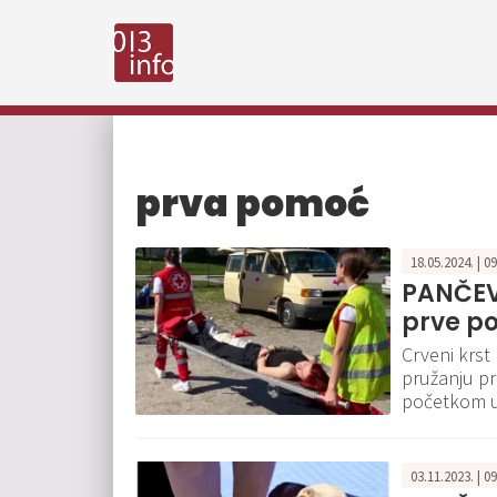
prva pomoć
18.05.2024. | 0
PANČEV
prve po
Crveni krst
pružanju pr
početkom u
03.11.2023. | 0