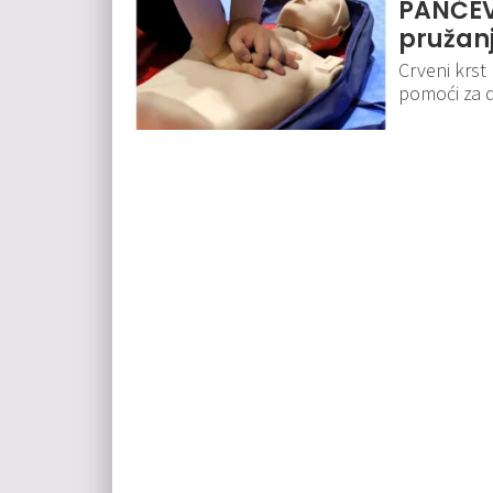
PANČEVO
pružan
Crveni krs
pomoći za d