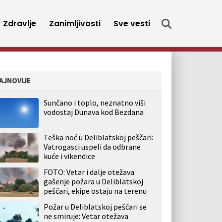
Zdravlje
Zanimljivosti
Sve vesti
AJNOVIJE
Sunčano i toplo, neznatno viši
vodostaj Dunava kod Bezdana
Teška noć u Deliblatskoj peščari:
Vatrogasci uspeli da odbrane
kuće i vikendice
FOTO: Vetar i dalje otežava
gašenje požara u Deliblatskoj
peščari, ekipe ostaju na terenu
Požar u Deliblatskoj peščari se
ne smiruje: Vetar otežava