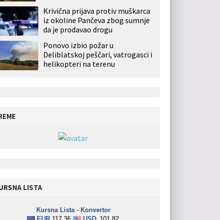
Krivična prijava protiv muškarca
iz okoline Pančeva zbog sumnje
da je prodavao drogu
Ponovo izbio požar u
Deliblatskoj peščari, vatrogasci i
helikopteri na terenu
REME
URSNA LISTA