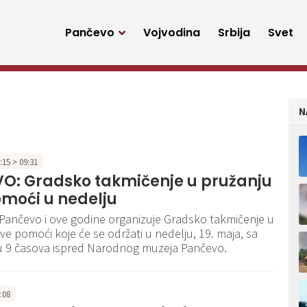
Pančevo
Vojvodina
Srbija
Svet
N
9:15 > 09:31
O: Gradsko takmičenje u pružanju
moći u nedelju
 Pančevo i ove godine organizuje Gradsko takmičenje u
ve pomoći koje će se održati u nedelju, 19. maja, sa
 9 časova ispred Narodnog muzeja Pančevo.
9:08