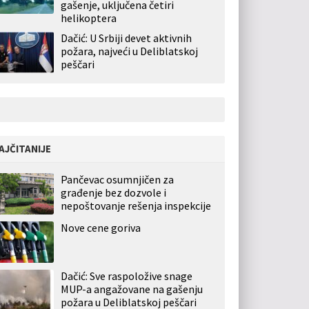
gašenje, uključena četiri
helikoptera
Dačić: U Srbiji devet aktivnih
požara, najveći u Deliblatskoj
peščari
AJČITANIJE
Pančevac osumnjičen za
građenje bez dozvole i
nepoštovanje rešenja inspekcije
Nove cene goriva
Dačić: Sve raspoložive snage
MUP-a angažovane na gašenju
požara u Deliblatskoj peščari