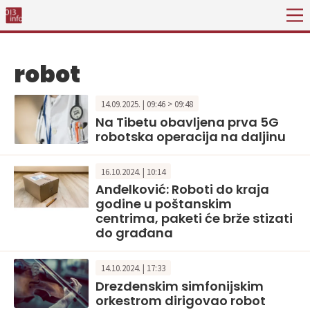
robot
14.09.2025. | 09:46 > 09:48
Na Tibetu obavljena prva 5G
robotska operacija na daljinu
16.10.2024. | 10:14
Anđelković: Roboti do kraja
godine u poštanskim
centrima, paketi će brže stizati
do građana
14.10.2024. | 17:33
Drezdenskim simfonijskim
orkestrom dirigovao robot