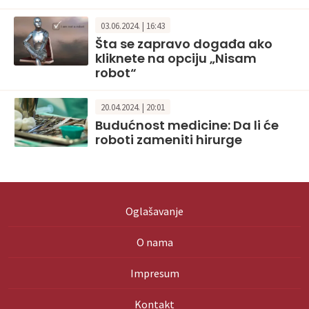
03.06.2024. | 16:43
Šta se zapravo događa ako
kliknete na opciju „Nisam
robot“
20.04.2024. | 20:01
Budućnost medicine: Da li će
roboti zameniti hirurge
Oglašavanje
O nama
Impresum
Kontakt