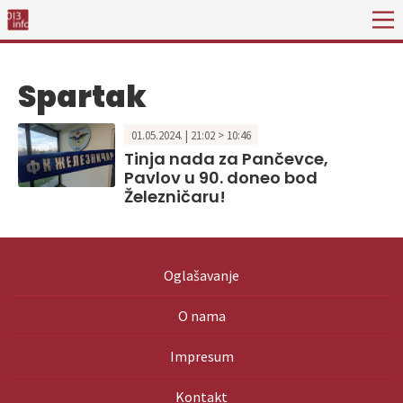
Spartak
01.05.2024. | 21:02 > 10:46
Tinja nada za Pančevce,
Pavlov u 90. doneo bod
Železničaru!
Oglašavanje
O nama
Impresum
Kontakt